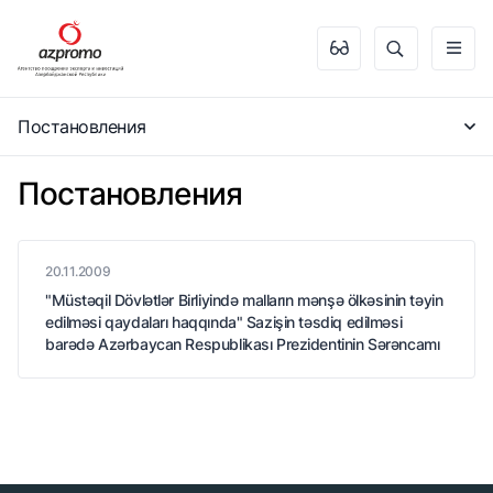
Постановления
Постановления
20.11.2009
"Müstəqil Dövlətlər Birliyində malların mənşə ölkəsinin təyin
edilməsi qaydaları haqqında" Sazişin təsdiq edilməsi
barədə Azərbaycan Respublikası Prezidentinin Sərəncamı