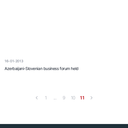
16-01-2013
Azerbaijani-Slovenian business forum held
1
...
9
10
11