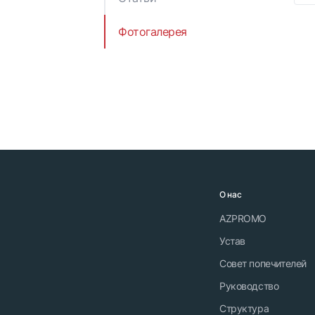
Отчеты и публикации
Решения Кабинета
Министров
Фотогалерея
Правовые акты
Министерства
экономики
Азербайджанской
Республики
О нас
AZPROMO
Устав
Совет попечителей
Руководство
Структура