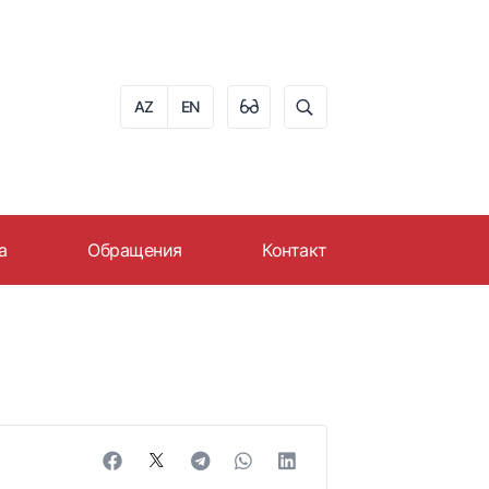
AZ
EN
а
Обращения
Контакт
ера в AZPROMO
Онлайн обращение
ю
 на работу
График приема граждан
Часто задаваемые
вопросы