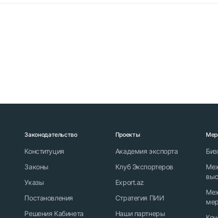
Законодательство
Проекты
Мер
Конституция
Академия экспорта
Биз
Законы
Клуб Экспортеров
Ме
выс
Указы
Export.az
Ме
Постановления
Стратегия ПИИ
мер
Решения Кабинета
Наши партнеры
Кон