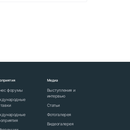
оприятия
Медиа
нес форумы
Выступления и
интервью
ждународные
тавки
Статьи
ждународные
Фотогалерея
оприятия
Видеогалерея
ференции