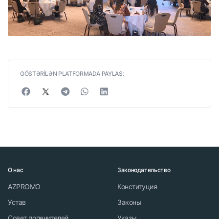
GÖSTƏRİLƏN PLATFORMADA PAYLAŞ:
О нас
Законодательство
AZPROMO
Конституция
Устав
Законы
Совет попечителей
Указы