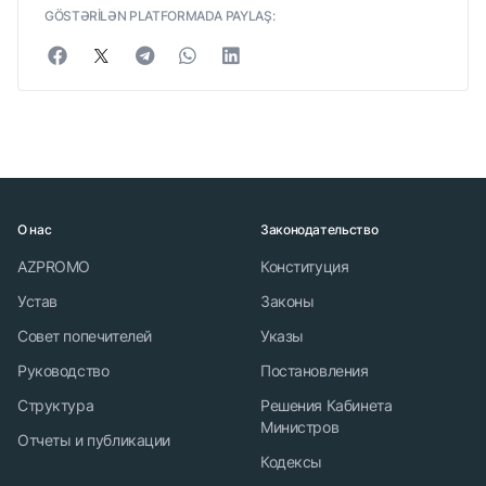
GÖSTƏRİLƏN PLATFORMADA PAYLAŞ:
О нас
Законодательство
AZPROMO
Конституция
Устав
Законы
Совет попечителей
Указы
Руководство
Постановления
Структура
Решения Кабинета
Министров
Отчеты и публикации
Кодексы