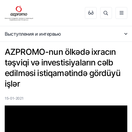
Выступления и интервью
AZPROMO-nun ölkədə ixracın
təşviqi və investisiyaların cəlb
edilməsi istiqamətində gördüyü
işlər
15-01-2021