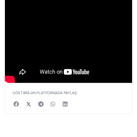
GÖSTƏRİLƏN PLATFORMADA PAYLAŞ: