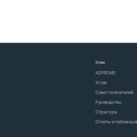
О нас
AZPROMO
Устав
Совет попечителей
Руководство
Структура
Отчеты и публикаци