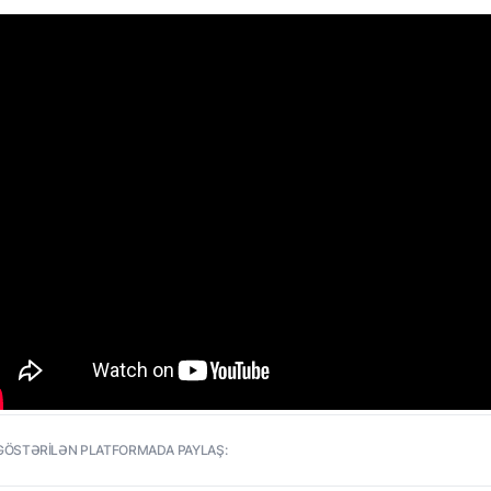
GÖSTƏRİLƏN PLATFORMADA PAYLAŞ: