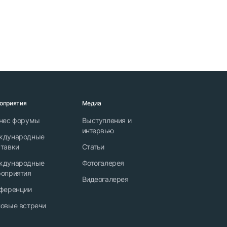
оприятия
Медиа
нес форумы
Выступления и
интервью
ждународные
тавки
Статьи
ждународные
Фотогалерея
оприятия
Видеогалерея
ференции
овые встречи