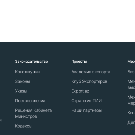
Законодательство
Проекты
Мер
Конституция
Академия экспорта
Биз
Законы
Клуб Экспортеров
Ме
выс
Указы
Export.az
Ме
Постановления
Стратегия ПИИ
мер
Решения Кабинета
Наши партнеры
Кон
Министров
и
Дел
Кодексы