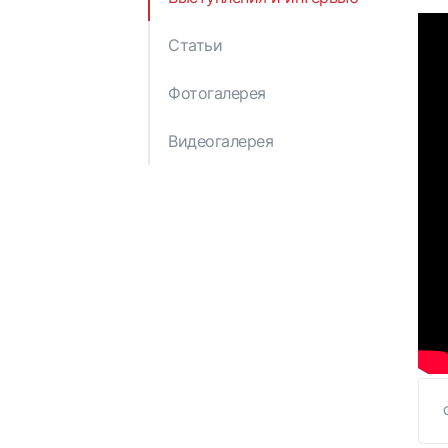
Отчеты и публикации
Решения Кабинета
Министров
Статьи
Правовые акты
Министерства
Фотогалерея
экономики
Азербайджанской
Видеогалерея
Республики