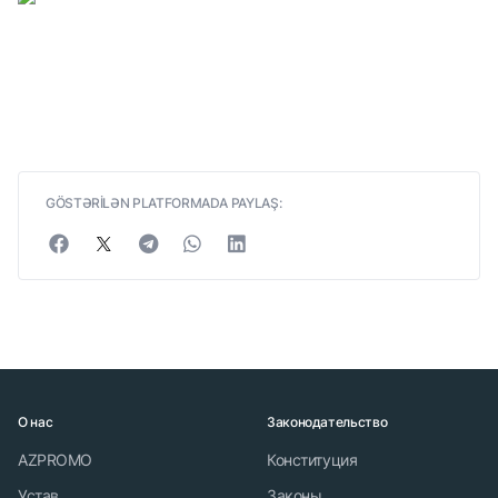
GÖSTƏRİLƏN PLATFORMADA PAYLAŞ:
О нас
Законодательство
AZPROMO
Конституция
Устав
Законы