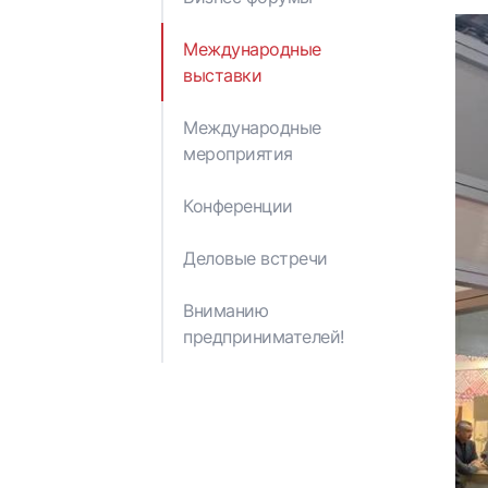
Отчеты и публикации
Решения Кабинета
Министров
Международные
Правовые акты
выставки
Министерства
экономики
Международные
Азербайджанской
мероприятия
Республики
Конференции
Деловые встречи
Вниманию
предпринимателей!