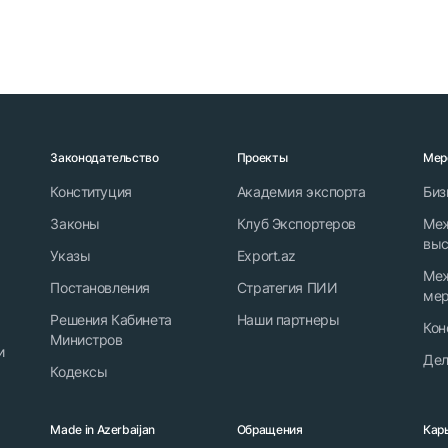
Законодательство
Проекты
Мер
Конституция
Академия экспорта
Биз
Законы
Клуб Экспортеров
Ме
выс
Указы
Export.az
Ме
Постановления
Стратегия ПИИ
мер
Решения Кабинета
Наши партнеры
Кон
Министров
и
Дел
Кодексы
Made in Azerbaijan
Обращения
Кар