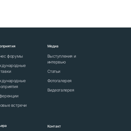
оприятия
Медиа
нес форумы
Выступления и
интервью
ждународные
тавки
Статьи
ждународные
Фотогалерея
оприятия
Видеогалерея
ференции
овые встречи
ьера
Контакт