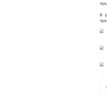
про
В р
про