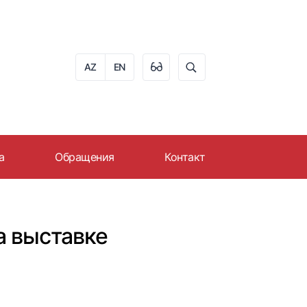
AZ
EN
а
Обращения
Контакт
ера в AZPROMO
Онлайн обращение
ю
 на работу
График приема граждан
а выставке
Часто задаваемые
вопросы