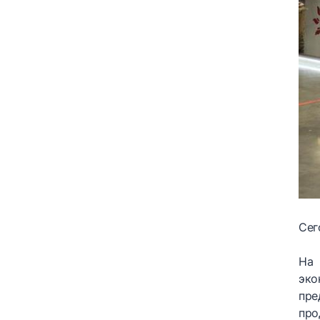
Сег
На 
эко
пре
про