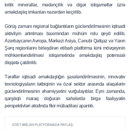
kritik minerallar, mədənçilik və digər istiqamətlər üzrə
əməkdaşlıq imkanları nəzərdən keçirilib.
Görüş zamanı regional bağlantıların gücləndirilməsinin iqtisadi
aktivliyin artırılması baxımından mühüm rolu qeyd edilib.
Azərbaycanın Avropa, Mərkəzi Asiya, Cənubi Qafqaz və Yaxın
Şərq regionlarını birləşdirən etibarlı platforma kimi mövqeyinin
möhkəmləndirilməsi istiqamətində əməkdaşlıq potensialı
diqqətə çatdırılıb.
Tərəflər iqtisadi əməkdaşlığın şaxələndirilməsinin, innovativ
texnologiyaların tətbiqinin və özəl sektor arasında əlaqələrin
gücləndirilməsinin əhəmiyyətini vurğulayıblar. Eyni zamanda,
qarşılıqlı maraq doğuran sahələrdə birgə fəaliyyətin
perspektivləri ətrafında fikir mübadiləsi aparılıb.
GÖSTƏRİLƏN PLATFORMADA PAYLAŞ: