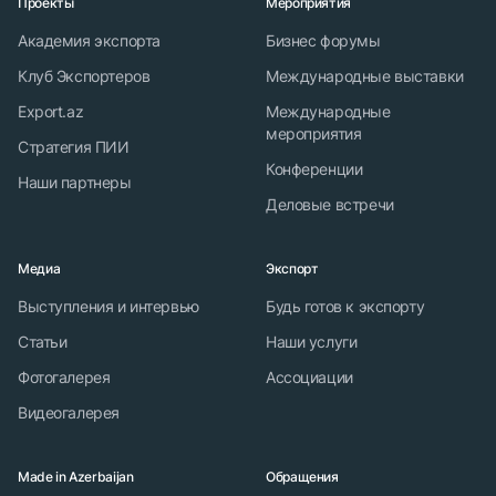
Проекты
Мероприятия
Академия экспорта
Бизнес форумы
Клуб Экспортеров
Международные выставки
Export.az
Международные
мероприятия
Стратегия ПИИ
Конференции
Наши партнеры
Деловые встречи
Медиа
Экспорт
Выступления и интервью
Будь готов к экспорту
Статьи
Наши услуги
Фотогалерея
Ассоциации
Видеогалерея
Made in Azerbaijan
Обращения