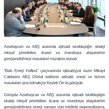
Azərbaycan və ABŞ arasında iqtisadi tərəfdaşlığın strateji
inkişaf prioritetləri, ticarət və investisiya əlaqələrinin
genişləndirilməsi məsələləri müzakirə olunub.
“Bakı Enerji Həftəsi” çərçivəsində iqtisadiyyat naziri Mikayıl
Cabbarov ABŞ Dövlət katibinin iqtisadi, enerji və biznes
məsələləri üzrə köməkçisi Keyleb Orr ilə görüşüb.
Görüşdə Azərbaycan və ABŞ arasında iqtisadi tərəfdaşlığın
strateji inkişaf prioritetləri, ticarət və investisiya əlaqələrinin
genişləndirilməsi, enerji, sənaye, süni intellekt, rəqəmsallaşma,