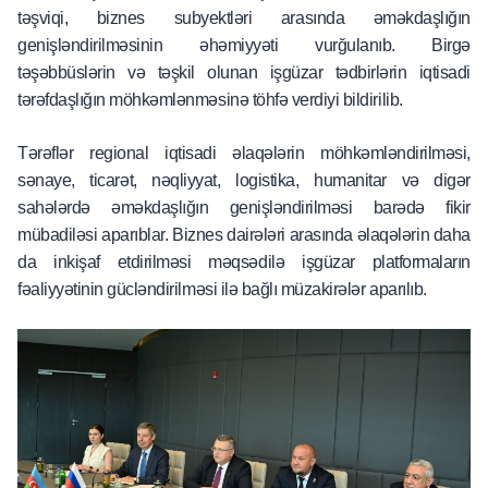
təşviqi, biznes subyektləri arasında əməkdaşlığın
genişləndirilməsinin əhəmiyyəti vurğulanıb. Birgə
təşəbbüslərin və təşkil olunan işgüzar tədbirlərin iqtisadi
tərəfdaşlığın möhkəmlənməsinə töhfə verdiyi bildirilib.
Tərəflər regional iqtisadi əlaqələrin möhkəmləndirilməsi,
sənaye, ticarət, nəqliyyat, logistika, humanitar və digər
sahələrdə əməkdaşlığın genişləndirilməsi barədə fikir
mübadiləsi aparıblar. Biznes dairələri arasında əlaqələrin daha
da inkişaf etdirilməsi məqsədilə işgüzar platformaların
fəaliyyətinin gücləndirilməsi ilə bağlı müzakirələr aparılıb.