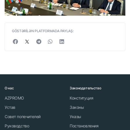
GÖSTƏRİLƏN PLATFORMADA PAYLAŞ:
О нас
Законодательство
AZPROMO
Конституция
Устав
Законы
Совет попечителей
Указы
Руководство
Постановления