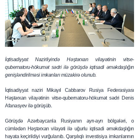
İqtisadiyyat Nazirliyində Həştərxan vilayətinin vitse-
qubernatoru-hökumət sədri ilə görüşdə iqtisadi əməkdaşlığın
genişləndirilməsi imkanları müzakirə olunub.
İqtisadiyyat naziri Mikayıl Cabbarov Rusiya Federasiyası
Həştərxan vilayətinin vitse-qubernatoru-hökumət sədri Denis
Afanasyev ilə görüşüb.
Görüşdə Azərbaycanla Rusiyanın ayrı-ayrı bölgələri, o
cümlədən Həştərxan vilayəti ilə uğurlu iqtisadi əməkdaşlığın
həyata keçirildiyi vurğulanıb. Qarşılıqlı investisiya imkanlarının