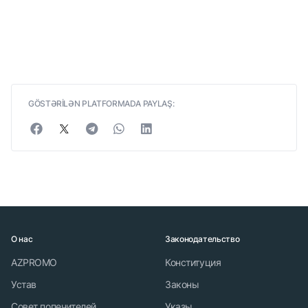
GÖSTƏRİLƏN PLATFORMADA PAYLAŞ:
О нас
Законодательство
AZPROMO
Конституция
Устав
Законы
Совет попечителей
Указы