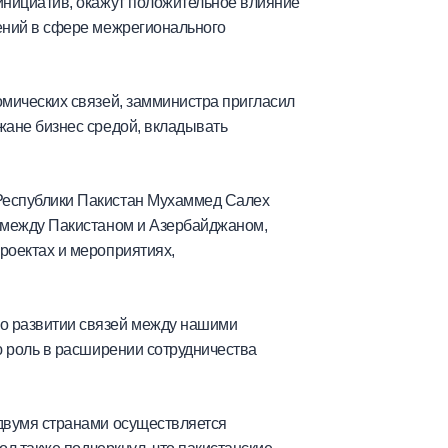
инициатив, окажут положительное влияние
ений в сфере межрегионального
омических связей, замминистра пригласил
жане бизнес средой, вкладывать
Республики Пакистан Мухаммед Салех
й между Пакистаном и Азербайджаном,
роектах и мероприятиях,
о развитии связей между нашими
ю роль в расширении сотрудничества
двумя странами осуществляется