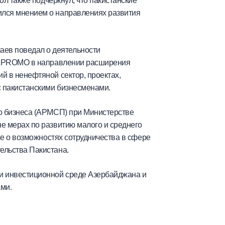
ол также подчеркнул, что пакистанские
ился мнением о направлениях развития
ев поведал о деятельности
 AZPROMO в направлении расширения
й в ненефтяной сектор, проектах,
с пакистанскими бизнесменами.
о бизнеса (АРМСП) при Министерстве
е мерах по развитию малого и среднего
же о возможностях сотрудничества в сфере
ельства Пакистана.
и инвестиционной среде Азербайджана и
ми.