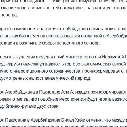
оприятия, проводимые с точки зрения стимулирования бизнес-
создание новых возможностей сотрудничества, развитие отнош
тнерства.
оря о возможностях развития азербайджано-пакистанских экон
истанских бизнесменов воспользоваться созданной в Азербайд
естиции в различные сферы ненефтяного сектора.
воем выступлении федеральный министр торговли Исламской 
ед Фаруки подчеркнул важность торгово-экономических связе
имного инвестиционного сотрудничества, проинформировал о п
дусмотренных на постпандемический период.
ол Азербайджана в Пакистане Али Ализаде проинформировал 
анами, отметив, что подобные мероприятия будут играть важну
у бизнес-кругами двух стран.
ол Пакистана в Азербайджане Билал Хайи отметил, что между 