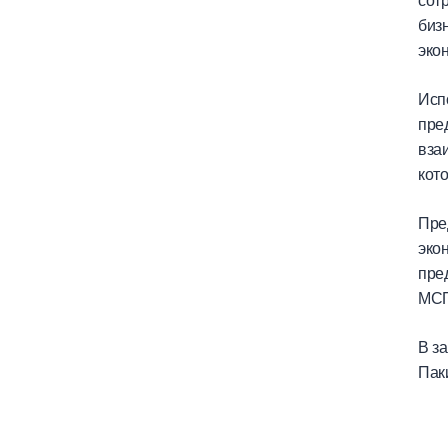
сотр
биз
эко
Исп
пре
вза
кот
Пре
эко
пре
МСП
В з
Пак