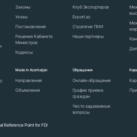
Законы
Клуб Экспортеров
Ме
выс
Указы
Export.az
Ме
Постановления
Стратегия ПИИ
мер
Решения Кабинета
Наши партнеры
Кон
Министров
и
Дел
Кодексы
Made in Azerbaijan
Обращения
Кар
ту
Направления
Онлайн обращение
Кар
Объявления
График приема
При
граждан
Часто задаваемые
вопросы
l Reference Point for FDI