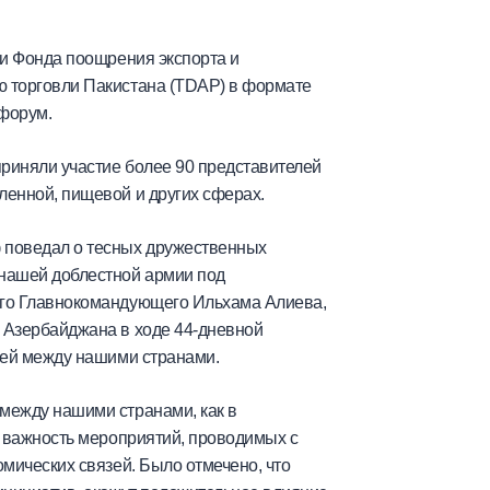
ии Фонда поощрения экспорта и
 торговли Пакистана (TDAP) в формате
форум.
приняли участие более 90 представителей
енной, пищевой и других сферах.
 поведал о тесных дружественных
нашей доблестной армии под
ого Главнокомандующего Ильхама Алиева,
Азербайджана в ходе 44-дневной
зей между нашими странами.
между нашими странами, как в
л важность мероприятий, проводимых с
мических связей. Было отмечено, что