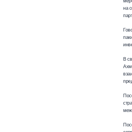
мер
на 
пар
Гов
пак
инв
В с
Ахм
вза
пре
Пос
стр
межд
Пос