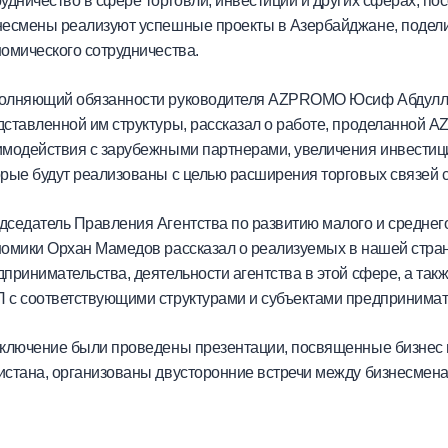
удничество в сфере торговли, инвестиций и других сферах, пос
несмены реализуют успешные проекты в Азербайджане, подел
номического сотрудничества.
олняющий обязанности руководителя AZPROMO Юсиф Абдулла
дставленной им структуры, рассказал о работе, проделанной
имодействия с зарубежными партнерами, увеличения инвестици
орые будут реализованы с целью расширения торговых связей 
дседатель Правления Агентства по развитию малого и среднег
номики Орхан Мамедов рассказал о реализуемых в нашей стран
дпринимательства, деятельности агентства в этой сфере, а так
 с соответствующими структурами и субъектами предпринимат
аключение были проведены презентации, посвященные бизнес 
истана, организованы двусторонние встречи между бизнесмена