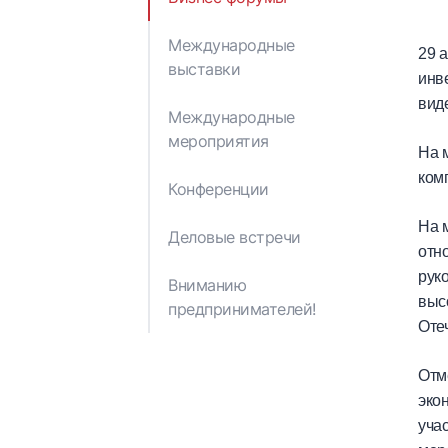
Отчеты и публикации
Решения Кабинета
Министров
Международные
29 
Правовые акты
выставки
инв
Министерства
вид
экономики
Международные
Азербайджанской
мероприятия
Республики
На 
ком
Конференции
На 
Деловые встречи
отн
рук
Вниманию
выс
предпринимателей!
Оте
Отм
эко
уча