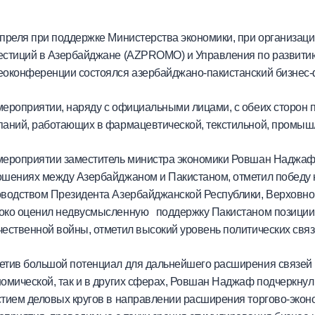
апреля при поддержке Министерства экономики, при организац
естиций в Азербайджане (AZPROMO) и Управления по развитию
еоконференции состоялся азербайджано-пакистанский бизнес-
мероприятии, наряду с официальными лицами, с обеих сторон 
паний, работающих в фармацевтической, текстильной, промышл
мероприятии заместитель министра экономики Ровшан Наджаф
ошениях между Азербайджаном и Пакистаном, отметил победу 
оводством Президента Азербайджанской Республики, Верховн
око оценил недвусмысленную поддержку Пакистаном позиции 
чественной войны, отметил высокий уровень политических свя
етив большой потенциал для дальнейшего расширения связей 
номической, так и в других сферах, Ровшан Наджаф подчеркну
стием деловых кругов в направлении расширения торгово-эконо