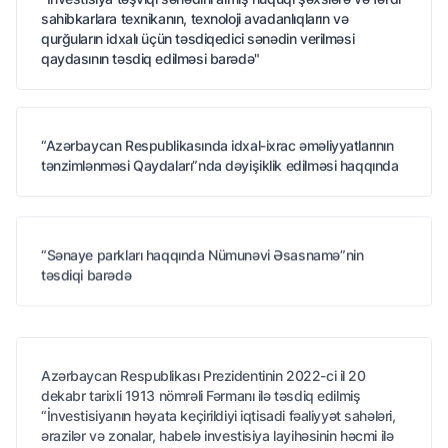
sahibkarlara texnikanın, texnoloji avadanlıqların və
qurğuların idxalı üçün təsdiqedici sənədin verilməsi
qaydasının təsdiq edilməsi barədə"
“Azərbaycan Respublikasında idxal-ixrac əməliyyatlarının
tənzimlənməsi Qaydaları”nda dəyişiklik edilməsi haqqında
“Sənaye parkları haqqında Nümunəvi Əsasnamə”nin
təsdiqi barədə
Azərbaycan Respublikası Prezidentinin 2022-ci il 20
dekabr tarixli 1913 nömrəli Fərmanı ilə təsdiq edilmiş
“İnvestisiyanın həyata keçirildiyi iqtisadi fəaliyyət sahələri,
ərazilər və zonalar, habelə investisiya layihəsinin həcmi ilə
bağlı minimal məbləğ”