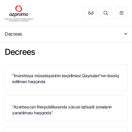
Decrees
Decrees
"İnvestisiya müsabiqəsinin keçirilməsi Qaydaları"nın təsdiq
edilməsi haqqında
“Azərbaycan Respublikasında xüsusi iqtisadi zonaların
yaradılması haqqında”