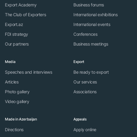
Export Academy
Business forums
The Club of Exporters
International exhibitions
Export.az
International events
FDI strategy
Conferences
Our partners
Business meetings
Media
Export
Speeches and interviews
Be ready to export
Articles
Our services
Photo gallery
Associations
Video gallery
Made in Azerbaijan
Appeals
Directions
Apply online