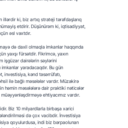
llərdir ki, biz artıq strateji tərəfdaşlarıq
nümayiş etdirir. Düşünürəm ki, iqtisadiyyat,
üçün əsl vaxtdır.
ərmayə də daxil olmaqla imkanlar haqqında
n yaxşı fürsətdir. Fikrimcə, yaxın
işgüzar dairələrin səylərini
u imkanlar yaradacaqdır. Bu gün
 investisiya, kənd təsərrüfatı,
əhsil ilə bağlı məsələlər vardır. Müzakirə
n həmin məsələlərə dair praktiki nəticələr
 müəyyənləşdirməyə ehtiyacımız vardır.
ir. Biz 10 milyardlarla birbaşa xarici
ləndirilməsi də çox vacibdir. İnvestisiya
isiya qoyulurdusa, indi biz bərpaolunan