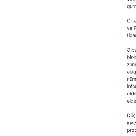
qur
Ölkə
və P
tica
Əlbə
bir-
zama
əlaq
nüma
info
etdi
əldə
Düşü
inve
proq