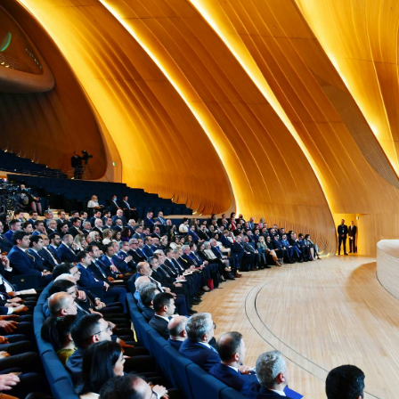
net of
istry
an