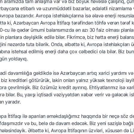
m aramızda tam anlaşma var və biz böyük həvəslə çalışırıq, çünk
baycana etibarlı və uzunmüddətli bazarlar, ədalətli nizamlama v
Avropa bazarıdır. Avropa istehlakçılarına isə əlavə enerji resurs
ttə ki, Azərbaycan Avropa İttifaqı tərəfindən töhfə verən tərəf k
-cu ilə qədər ümumi balansımızda ən azı 30 faiz olması planlar
n planlara dəyişiklik edilə bilər. Fikrimcə, biz hətta enerji bal
jini nəzərdə tuta bilərik. Onda, əlbəttə ki, Avropa istehlakçılar
bına istehsal edilmiş enerji daha çox cəlbedici ola bilər. Biz bu
gün yoldayıq.
sadi davamlılığa gəldikdə isə Azərbaycan artıq xarici yardımı və 
, biz kreditləri götürürük, lakin onları yalnız yüksək texnoloji la
ra çevrilmişik. Biz özümüz kredit ayırırıq. Ehtiyatlarımız isə xa
rə bilər. Bu, yaxşı iqtisadi vəziyyətdən xəbər verir və gələcək i
n yaradır.
pa İttifaqı ilə aparılan əməkdaşlığımız haqqında bir neçə söz de
fdaşımızdır və bu, belə də davam edəcək. Biz yeni sazişlə bağlı A
ələsindəyik. Əlbəttə ki, Avropa İttifaqının üzvləri, xüsusən də L