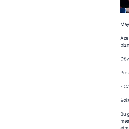
Mayı
Azər
bizn
Dövl
Prez
- Cə
Əziz
Bu g
məsl
etmə