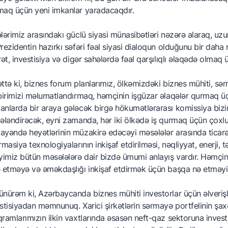
maq üçün yeni imkanlar yaradacaqdır.
lərimiz arasındakı güclü siyasi münasibətləri nəzərə alaraq, uzun i
rezidentin hazırkı səfəri fəal siyasi dialoqun olduğunu bir daha 
rət, investisiya və digər sahələrdə fəal qarşılıqlı əlaqədə olmaq 
ttə ki, biznes forum planlarımız, ölkəmizdəki biznes mühiti, s
birimizi məlumatlandırmaq, həmçinin işgüzar əlaqələr qurmaq üçü
nlarda bir araya gələcək birgə hökumətlərarası komissiya bizim 
ələndirəcək, eyni zamanda, hər iki ölkədə iş qurmaq üçün çoxl
yəndə heyətlərinin müzakirə edəcəyi məsələlər arasında ticarət,
rmasiya texnologiyalarının inkişaf etdirilməsi, nəqliyyat, enerji, t
yimiz bütün məsələlərə dair bizdə ümumi anlayış vardır. Həmçini
 etməyə və əməkdaşlığı inkişaf etdirmək üçün başqa nə etməyi
nürəm ki, Azərbaycanda biznes mühiti investorlar üçün əlverişlid
stisiyadan məmnunuq. Xarici şirkətlərin sərmayə portfelinin şaxə
ramlarımızın ilkin vaxtlarında əsasən neft-qaz sektoruna invest