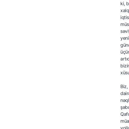
ki, 
xalq
iqti
müsb
səvi
yeni
günə
üçün
artı
bizi
xüsu
Biz,
dair
nəql
şəbə
Qafq
müas
yoll