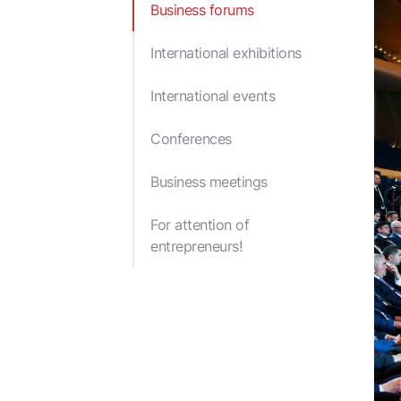
Business forums
Reports and Publications
Decisions of the Cabi
Ministers
International exhibitions
Legal acts of the Min
of Economy of the
International events
Republic of Azerbaij
Conferences
Business meetings
For attention of
entrepreneurs!