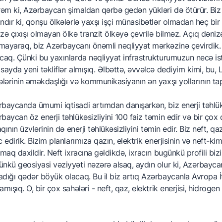
rəm ki, Azərbaycan şimaldan qərbə gedən yükləri də ötürür. Biz i
ndır ki, qonşu ölkələrlə yaxşı işçi münasibətlər olmadan heç bi
zə çıxışı olmayan ölkə tranzit ölkəyə çevrilə bilməz. Açıq dəni
ayaraq, biz Azərbaycanı önəmli nəqliyyat mərkəzinə çevirdik.
caq. Çünki bu yaxınlarda nəqliyyat infrastrukturumuzun necə ist
sayda yeni təkliflər almışıq. Əlbəttə, əvvəlcə dediyim kimi, bu
ələrinin əməkdaşlığı və kommunikasiyanın ən yaxşı yollarının ta
baycanda ümumi iqtisadi artımdan danışarkən, biz enerji təhlük
baycan öz enerji təhlükəsizliyini 100 faiz təmin edir və bir çox
faqının üzvlərinin də enerji təhlükəsizliyini təmin edir. Biz neft, q
c edirik. Bizim planlarımıza qazın, elektrik enerjisinin və neft-
rmaq daxildir. Neft ixracına gəldikdə, ixracın bugünkü profili biz
nkü geosiyasi vəziyyəti nəzərə alsaq, aydın olur ki, Azərbaycan
dığı qədər böyük olacaq. Bu il biz artıq Azərbaycanla Avropa İt
amışıq. O, bir çox sahələri - neft, qaz, elektrik enerjisi, hidrog