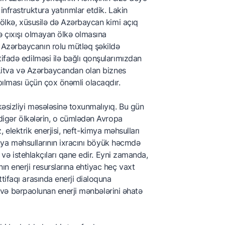
nfrastruktura yatırımlar etdik. Lakin
r ölkə, xüsusilə də Azərbaycan kimi açıq
zə çıxışı olmayan ölkə olmasına
 Azərbaycanın rolu mütləq şəkildə
ifadə edilməsi ilə bağlı qonşularımızdan
, Litva və Azərbaycandan olan biznes
pılması üçün çox önəmli olacaqdır.
əsizliyi məsələsinə toxunmalıyıq. Bu gün
 digər ölkələrin, o cümlədən Avropa
az, elektrik enerjisi, neft-kimya məhsulları
kimya məhsullarının ixracını böyük həcmdə
i və istehlakçıları qane edir. Eyni zamanda,
ın enerji resurslarına ehtiyac heç vaxt
tifaqı arasında enerji dialoquna
en və bərpaolunan enerji mənbələrini əhatə