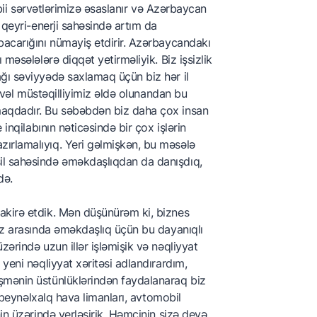
təbii sərvətlərimizə əsaslanır və Azərbaycan
 qeyri-enerji sahəsində artım da
bacarığını nümayiş etdirir. Azərbaycandakı
məsələlərə diqqət yetirməliyik. Biz işsizlik
ğı səviyyədə saxlamaq üçün biz hər il
əvvəl müstəqilliyimiz əldə olunandan bu
maqdadır. Bu səbəbdən biz daha çox insan
inqilabının nəticəsində bir çox işlərin
ırlamalıyıq. Yeri gəlmişkən, bu məsələ
il sahəsində əməkdaşlıqdan da danışdıq,
də.
akirə etdik. Mən düşünürəm ki, biznes
miz arasında əməkdaşlıq üçün bu dayanıqlı
ərində uzun illər işləmişik və nəqliyyat
yeni nəqliyyat xəritəsi adlandırardım,
şmənin üstünlüklərindən faydalanaraq biz
ə beynəlxalq hava limanları, avtomobil
in üzərində yerləşirik. Həmçinin sizə deyə