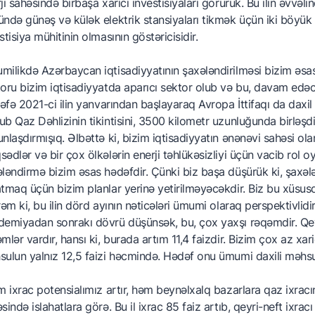
ji sahəsində birbaşa xarici investisiyaları görürük. Bu ilin əvvəl
ndə günəş və külək elektrik stansiyaları tikmək üçün iki böyük 
stisiya mühitinin olmasının göstəricisidir.
ilikdə Azərbaycan iqtisadiyyatının şaxələndirilməsi bizim əsas pr
oru bizim iqtisadiyyatda aparıcı sektor olub və bu, davam edəc
dəfə 2021-ci ilin yanvarından başlayaraq Avropa İttifaqı da dax
b Qaz Dəhlizinin tikintisini, 3500 kilometr uzunluğunda birləşdi
nlaşdırmışıq. Əlbəttə ki, bizim iqtisadiyyatın ənənəvi sahəsi olan
ədlər və bir çox ölkələrin enerji təhlükəsizliyi üçün vacib rol
ləndirmə bizim əsas hədəfdir. Çünki biz başa düşürük ki, şaxə
tmaq üçün bizim planlar yerinə yetirilməyəcəkdir. Biz bu xüsusd
rəm ki, bu ilin dörd ayının nəticələri ümumi olaraq perspektivlidir.
emiyadan sonrakı dövrü düşünsək, bu, çox yaxşı rəqəmdir. Qeyr
mlər vardır, hansı ki, burada artım 11,4 faizdir. Bizim çox az xa
ulun yalnız 12,5 faizi həcmində. Hədəf onu ümumi daxili məhsu
m ixrac potensialımız artır, həm beynəlxalq bazarlara qaz ixracı
sində islahatlara görə. Bu il ixrac 85 faiz artıb, qeyri-neft ixra