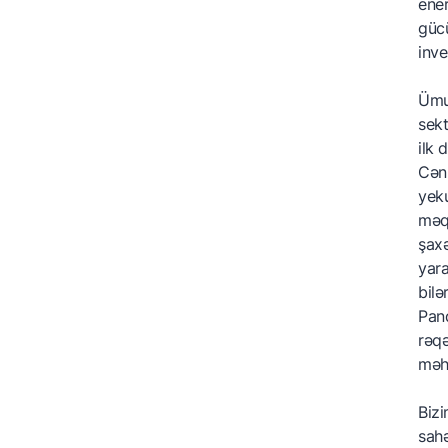
ener
gücü
inve
Ümum
sekt
ilk 
Cənu
yeku
məqs
şaxə
yara
bilə
Pand
rəqə
məhs
Bizi
sahə