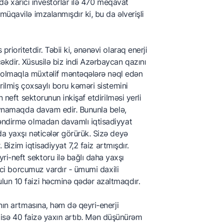
ində xarici investorlar ilə 470 meqavat
müqavilə imzalanmışdır ki, bu da əlverişli
ioritetdir. Təbii ki, ənənəvi olaraq enerji
əkdir. Xüsusilə biz indi Azərbaycan qazını
il olmaqla müxtəlif məntəqələrə nəql edən
rilmiş çoxsaylı boru kəməri sistemini
 neft sektorunun inkişaf etdirilməsi yerli
 oynamaqda davam edir. Bununla belə,
ləndirmə olmadan davamlı iqtisadiyyat
a yaxşı nəticələr görürük. Sizə deyə
 Bizim iqtisadiyyat 7,2 faiz artmışdır.
i-neft sektoru ilə bağlı daha yaxşı
rici borcumuz vardır - ümumi daxili
lun 10 faizi həcminə qədər azaltmaqdır.
nın artmasına, həm də qeyri-enerji
cı isə 40 faizə yaxın artıb. Mən düşünürəm