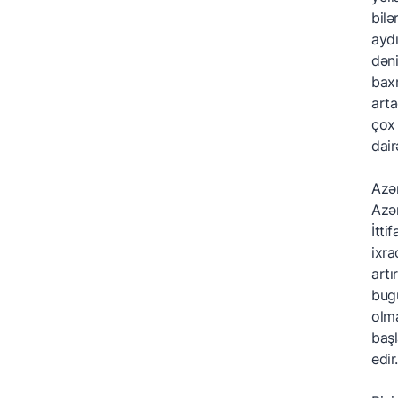
bilə
aydı
dəni
baxm
arta
çox 
dair
Azər
Azər
İtti
ixra
artı
bugü
olma
başl
edir.