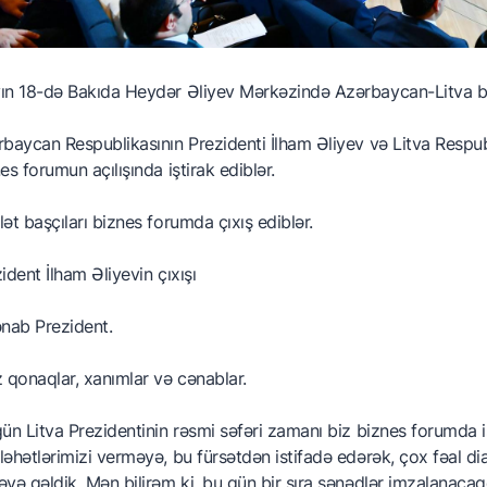
n 18-də Bakıda Heydər Əliyev Mərkəzində Azərbaycan-Litva biz
baycan Respublikasının Prezidenti İlham Əliyev və Litva Respu
es forumun açılışında iştirak ediblər.
ət başçıları biznes forumda çıxış ediblər.
ident İlham Əliyevin çıxışı
nab Prezident.
 qonaqlar, xanımlar və cənablar.
ün Litva Prezidentinin rəsmi səfəri zamanı biz biznes forumda i
əhətlərimizi verməyə, bu fürsətdən istifadə edərək, çox fəal di
yə gəldik. Mən bilirəm ki, bu gün bir sıra sənədlər imzalanacaq