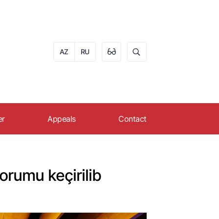
AZ
RU
er
Appeals
Contact
eer in AZPROMO
Apply online
s
ruitment
Reception schedule of
orumu keçirilib
citizens
FAQ