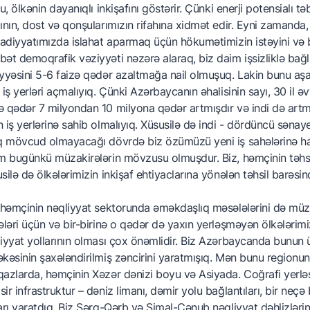
bu, ölkənin dayanıqlı inkişafını göstərir. Çünki enerji potensialı 
ının, dost və qonşularımızın rifahına xidmət edir. Eyni zamanda,
sadiyyatımızda islahat aparmaq üçün hökumətimizin istəyini və 
ət demoqrafik vəziyyəti nəzərə alaraq, biz daim işsizliklə bağlı 
yyəsini 5-6 faizə qədər azaltmağa nail olmuşuq. Lakin bunu aşa
 iş yerləri açmalıyıq. Çünki Azərbaycanın əhalisinin sayı, 30 il 
 qədər 7 milyondan 10 milyona qədər artmışdır və indi də art
 iş yerlərinə sahib olmalıyıq. Xüsusilə də indi - dördüncü sənaye 
q mövcud olmayacağı dövrdə biz özümüzü yeni iş sahələrinə haz
m bugünkü müzakirələrin mövzusu olmuşdur. Biz, həmçinin təhs
silə də ölkələrimizin inkişaf ehtiyaclarına yönələn təhsil barəsin
 həmçinin nəqliyyat sektorunda əməkdaşlıq məsələlərini də müz
ələri üçün və bir-birinə o qədər də yaxın yerləşməyən ölkələri
iyyat yollarının olması çox önəmlidir. Biz Azərbaycanda bunun üz
kəsinin şaxələndirilmiş zəncirini yaratmışıq. Mən bunu regionun 
azlarda, həmçinin Xəzər dənizi boyu və Asiyada. Coğrafi yerlə
ir infrastruktur – dəniz limanı, dəmir yolu bağlantıları, bir neç
arı yaratdıq. Biz Şərq-Qərb və Şimal-Cənub nəqliyyat dəhlizlərin