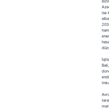
Bizi
Azər
isə 
əlbə
2030
həmi
ener
hesa
düz
İqti
Bəli
dono
endi
imka
Avro
tərə
mərh