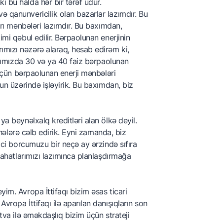
i bu halda hər bir tərəf udur.
ə qanunvericilik olan bazarlar lazımdır. Bu
ları mənbələri lazımdır. Bu baxımdan,
imi qəbul edilir. Bərpaolunan enerjinin
ımızı nəzərə alaraq, hesab edirəm ki,
ansımızda 30 və ya 40 faiz bərpaolunan
ı üçün bərpaolunan enerji mənbələri
nun üzərində işləyirik. Bu baxımdan, biz
ya beynəlxalq kreditləri alan ölkə deyil.
yihələrə cəlb edirik. Eyni zamanda, biz
rici borcumuzu bir neçə ay ərzində sıfıra
slahatlarımızı lazımınca planlaşdırmağa
yim. Avropa İttifaqı bizim əsas ticari
vropa İttifaqı ilə aparılan danışıqların son
itva ilə əməkdaşlıq bizim üçün strateji