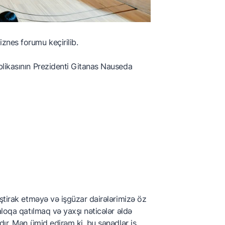
nes forumu keçirilib.
blikasının Prezidenti Gitanas Nauseda
ştirak etməyə və işgüzar dairələrimizə öz
aloqa qatılmaq və yaxşı nəticələr əldə
dır. Mən ümid edirəm ki, bu sənədlər iş