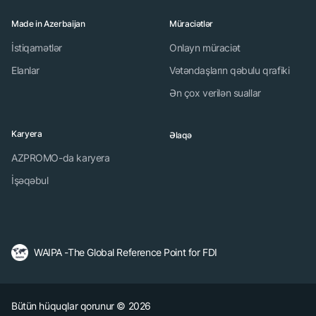
Made in Azerbaijan
Müraciətlər
İstiqamətlər
Onlayn müraciət
Elanlar
Vətəndaşların qəbulu qrafiki
Ən çox verilən suallar
Karyera
Əlaqə
AZPROMO-da karyera
İşəqəbul
WAIPA -The Global Reference Point for FDI
Bütün hüquqlar qorunur © 2026