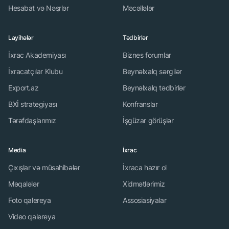
vəzifəsində çalışır.
Hesabat və Nəşrlər
Məcəllələr
Layihələr
Tədbirlər
İxrac Akademiyası
Biznes forumlar
İxracatçılar Klubu
Beynəlxalq sərgilər
Export.az
Beynəlxalq tədbirlər
BXİ strategiyası
Konfranslar
Tərəfdaşlarımız
İşgüzar görüşlər
Media
İxrac
Çıxışlar və müsahibələr
İxraca hazır ol
Məqalələr
Xidmətlərimiz
Foto qalereya
Assosiasiyalar
Video qalereya