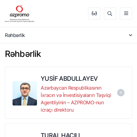
Rəhbərlik
Rəhbərlik
YUSİF ABDULLAYEV
Azərbaycan Respublikasının
İxracın və İnvestisiyaların Təşviqi
Agentliyinin – AZPROMO-nun
icraçı direktoru
Yusif İkram oğlu Abdullayev 1983-cü il iyun ayının 5-də
Ağdam şəhərində anadan olmuşdur.
TURAL HACILI