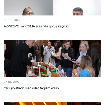
03-06-2022
AZPROMO və KOIMA arasında görüş keçirilib
27-05-2022
Yerli şirkətlərin məhsulları təqdim edilib