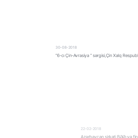
30-08-2018
“6-cı Çin-Avrasiya ” sərgisi,Çin Xalq Respublikasının Urumçi şəhəri
22-02-2018
Azərbaycan şirkəti BƏƏ-yə findıq ixrac edəcək