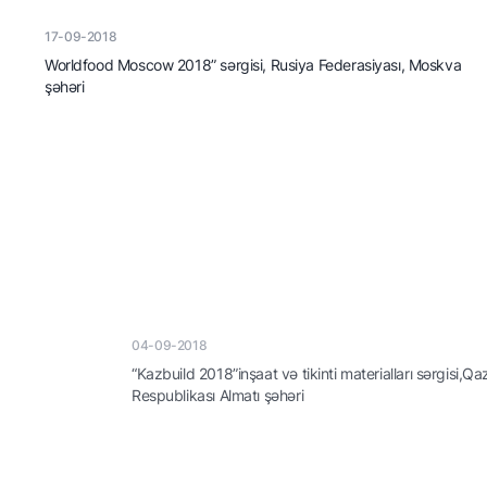
17-09-2018
Worldfood Moscow 2018” sərgisi, Rusiya Federasiyası, Moskva
şəhəri
04-09-2018
“Kazbuild 2018”inşaat və tikinti materialları sərgisi,Qazaxıstan
Respublikası Almatı şəhəri