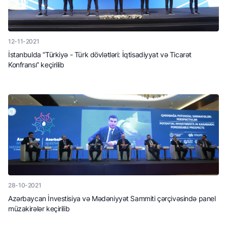
12-11-2021
İstanbulda “Türkiyə - Türk dövlətləri: İqtisadiyyat və Ticarət
Konfransı” keçirilib
28-10-2021
Azərbaycan İnvestisiya və Mədəniyyət Sammiti çərçivəsində panel
müzakirələr keçirilib