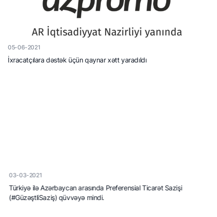
05-06-2021
İxracatçılara dəstək üçün qaynar xətt yaradıldı
03-03-2021
Türkiyə ilə Azərbaycan arasında Preferensial Ticarət Sazişi
(#GüzəştliSaziş) qüvvəyə mindi.