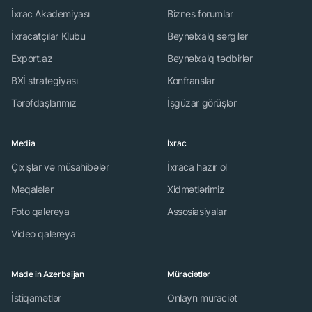
İxrac Akademiyası
Biznes forumlar
İxracatçılar Klubu
Beynəlxalq sərgilər
Export.az
Beynəlxalq tədbirlər
BXİ strategiyası
Konfranslar
Tərəfdaşlarımız
İşgüzar görüşlər
Media
İxrac
Çıxışlar və müsahibələr
İxraca hazır ol
Məqalələr
Xidmətlərimiz
Foto qalereya
Assosiasiyalar
Video qalereya
Made in Azerbaijan
Müraciətlər
İstiqamətlər
Onlayn müraciət