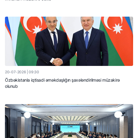
20-07-2026 | 09:30
Özbəkistanla iqtisadi əməkdaşlığın şaxələndirilməsi müzakirə
olunub