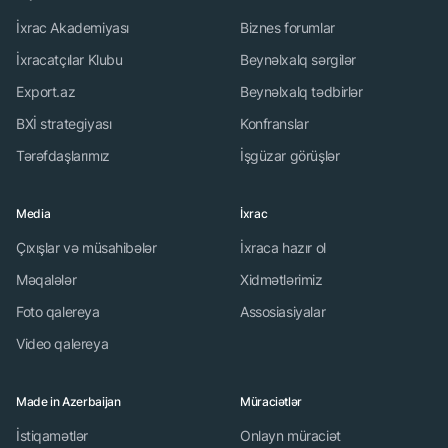
İxrac Akademiyası
Biznes forumlar
İxracatçılar Klubu
Beynəlxalq sərgilər
Export.az
Beynəlxalq tədbirlər
BXİ strategiyası
Konfranslar
Tərəfdaşlarımız
İşgüzar görüşlər
Media
İxrac
Çıxışlar və müsahibələr
İxraca hazır ol
Məqalələr
Xidmətlərimiz
Foto qalereya
Assosiasiyalar
Video qalereya
Made in Azerbaijan
Müraciətlər
İstiqamətlər
Onlayn müraciət