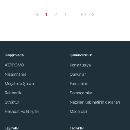
1
2
3
...
63
Haqqımızda
Qanunvericilik
AZPROMO
Konstitusiya
Nizamnamə
Qanunlar
Müşahidə Şurası
Fərmanlar
Rəhbərlik
Sərəncamlar
Struktur
Nazirlər Kabinetinin qərarları
Hesabat və Nəşrlər
Məcəllələr
Layihələr
Tədbirlər