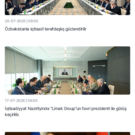
20-07-2026 | 09:00
Özbəkistanla iqtisadi tərəfdaşlıq gücləndirilir
17-07-2026 | 09:00
İqtisadiyyat Nazirliyində “Limak Group”un fəxri prezidenti ilə görüş
keçirilib