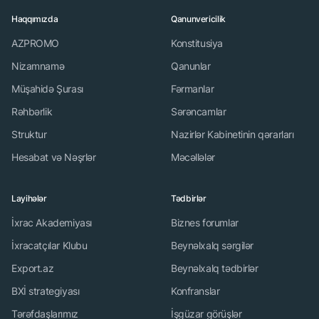
Haqqımızda
Qanunvericilik
AZPROMO
Konstitusiya
Nizamnamə
Qanunlar
Müşahidə Şurası
Fərmanlar
Rəhbərlik
Sərəncamlar
Struktur
Nazirlər Kabinetinin qərarları
Hesabat və Nəşrlər
Məcəllələr
Layihələr
Tədbirlər
İxrac Akademiyası
Biznes forumlar
İxracatçılar Klubu
Beynəlxalq sərgilər
Export.az
Beynəlxalq tədbirlər
BXİ strategiyası
Konfranslar
Tərəfdaşlarımız
İşgüzar görüşlər