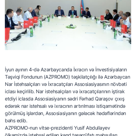
İyun ayının 4-də Azərbaycanda İxracın və İnvestisiyaların
Təşviqi Fondunun (AZPROMO) təşkilatçılığı ilə Azərbaycan
Nar İstehsalçıları və İxracatçıları Assosiasiyasının növbəti
iclası keçirilib. Nar istehsalçıları və ixracatçılarının iştirak
etdiyi iclasda Assosiasiyanın sədri Fərhad Qaraşov çıxış
edərək nar istehsalı və ixracının artırılması istiqamətində
görülmüş işlərdən, Assosiasiyanın gələcək hədəflərindən
bəhs edib.
AZPROMO-nun vitse-prezidenti Yusif Abdullayev
ölkəmizdə istehsal edilən kənd təsərrüfatı məhsulları