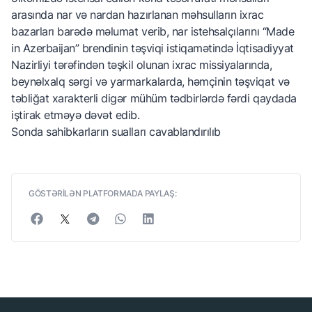
arasında nar və nardan hazırlanan məhsulların ixrac
bazarları barədə məlumat verib, nar istehsalçılarını “Made
in Azerbaijan” brendinin təşviqi istiqamətində İqtisadiyyat
Nazirliyi tərəfindən təşkil olunan ixrac missiyalarında,
beynəlxalq sərgi və yarmarkalarda, həmçinin təşviqat və
təbliğat xarakterli digər mühüm tədbirlərdə fərdi qaydada
iştirak etməyə dəvət edib.
Sonda sahibkarların sualları cavablandırılıb
GÖSTƏRİLƏN PLATFORMADA PAYLAŞ: