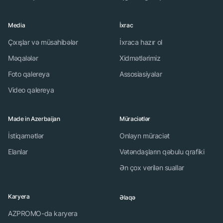
Media
İxrac
Çıxışlar və müsahibələr
İxraca hazır ol
Məqalələr
Xidmətlərimiz
Foto qalereya
Assosiasiyalar
Video qalereya
Made in Azerbaijan
Müraciətlər
İstiqamətlər
Onlayn müraciət
Elanlar
Vətəndaşların qəbulu qrafiki
Ən çox verilən suallar
Karyera
Əlaqə
AZPROMO-da karyera