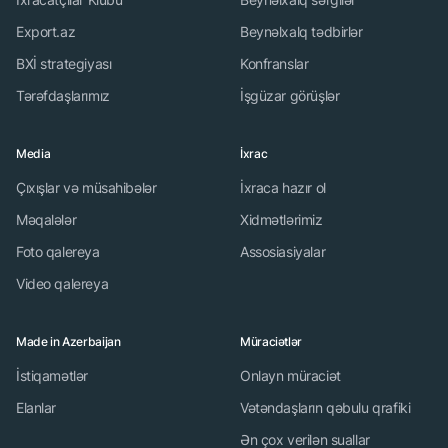
Export.az
Beynəlxalq tədbirlər
BXİ strategiyası
Konfranslar
Tərəfdaşlarımız
İşgüzar görüşlər
Media
İxrac
Çıxışlar və müsahibələr
İxraca hazır ol
Məqalələr
Xidmətlərimiz
Foto qalereya
Assosiasiyalar
Video qalereya
Made in Azerbaijan
Müraciətlər
İstiqamətlər
Onlayn müraciət
Elanlar
Vətəndaşların qəbulu qrafiki
Ən çox verilən suallar