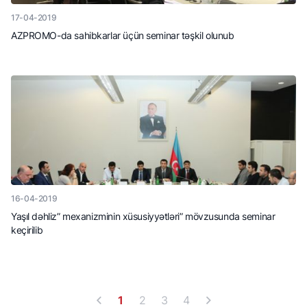
17-04-2019
AZPROMO-da sahibkarlar üçün seminar təşkil olunub
16-04-2019
Yaşıl dəhliz” mexanizminin xüsusiyyətləri” mövzusunda seminar
keçirilib
1
2
3
4