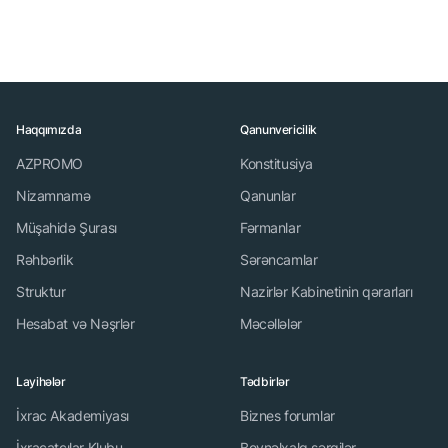
Haqqımızda
Qanunvericilik
AZPROMO
Konstitusiya
Nizamnamə
Qanunlar
Müşahidə Şurası
Fərmanlar
Rəhbərlik
Sərəncamlar
Struktur
Nazirlər Kabinetinin qərarları
Hesabat və Nəşrlər
Məcəllələr
Layihələr
Tədbirlər
İxrac Akademiyası
Biznes forumlar
İxracatçılar Klubu
Beynəlxalq sərgilər