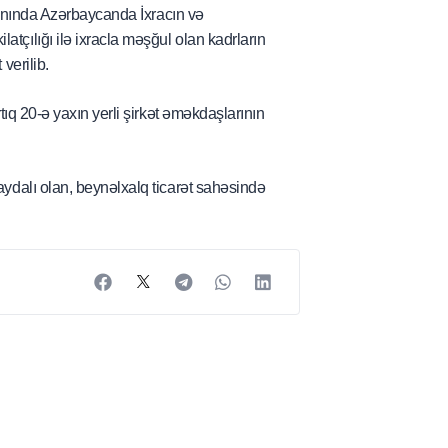
 yanında Azərbaycanda İxracın və
tçılığı ilə ixracla məşğul olan kadrların
verilib.
rtıq 20-ə yaxın yerli şirkət əməkdaşlarının
aydalı olan, beynəlxalq ticarət sahəsində