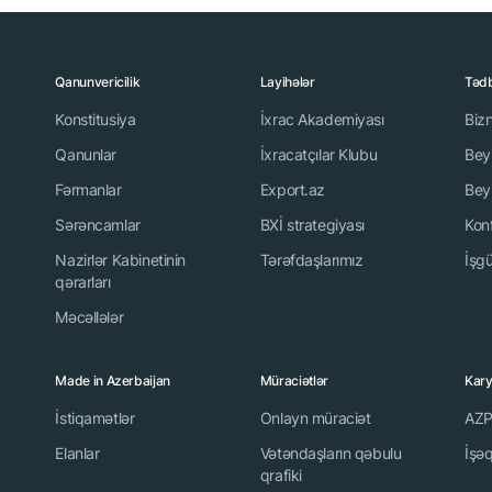
Qanunvericilik
Layihələr
Tədb
Konstitusiya
İxrac Akademiyası
Biz
Qanunlar
İxracatçılar Klubu
Beyn
Fərmanlar
Export.az
Beyn
Sərəncamlar
BXİ strategiyası
Kon
Nazirlər Kabinetinin
Tərəfdaşlarımız
İşgü
qərarları
Məcəllələr
Made in Azerbaijan
Müraciətlər
Kar
İstiqamətlər
Onlayn müraciət
AZP
Elanlar
Vətəndaşların qəbulu
İşə
qrafiki