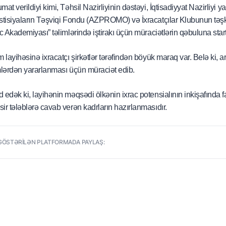
mat verildiyi kimi, Təhsil Nazirliyinin dəstəyi, İqtisadiyyat Nazirliyi
stisiyaların Təşviqi Fondu (AZPROMO) və İxracatçılar Klubunun təşkila
ac Akademiyası” təlimlərində iştirakı üçün müraciətlərin qəbuluna start 
yinin
m layihəsinə ixracatçı şirkətlər tərəfindən böyük maraq var. Belə ki, a
mlərdən yararlanması üçün müraciət edib.
 edək ki, layihənin məqsədi ölkənin ixrac potensialının inkişafında f
ir tələblərə cavab verən kadrların hazırlanmasıdır.
GÖSTƏRİLƏN PLATFORMADA PAYLAŞ: