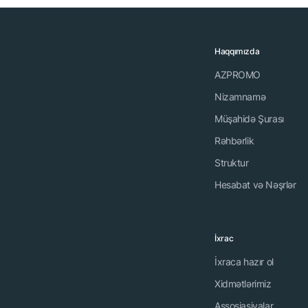
Haqqımızda
AZPROMO
Nizamnamə
Müşahidə Şurası
Rəhbərlik
Struktur
Hesabat və Nəşrlər
İxrac
İxraca hazır ol
Xidmətlərimiz
Assosiasiyalar