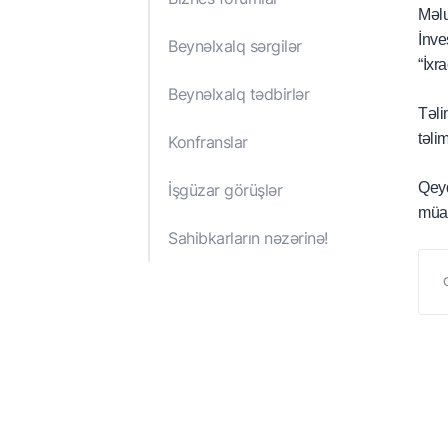
Hesabat və Nəşrlər
Nazirlər Kabinetinin
Məlu
qərarları
İnve
Beynəlxalq sərgilər
“İxr
İqtisadiyyat Nazirli
hüquqi aktları
Beynəlxalq tədbirlər
Təli
təli
Konfranslar
Qeyd
İşgüzar görüşlər
müas
Sahibkarların nəzərinə!