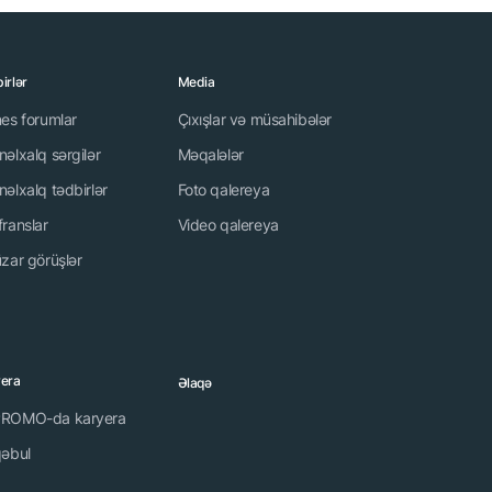
irlər
Media
nes forumlar
Çıxışlar və müsahibələr
əlxalq sərgilər
Məqalələr
əlxalq tədbirlər
Foto qalereya
franslar
Video qalereya
zar görüşlər
yera
Əlaqə
ROMO-da karyera
qəbul