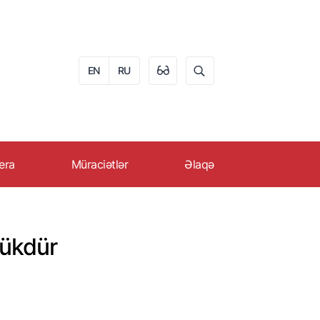
EN
RU
era
Müraciətlər
Əlaqə
PROMO-da karyera
Onlayn müraciət
əqəbul
Vətəndaşların qəbulu
yükdür
qrafiki
Ən çox verilən suallar