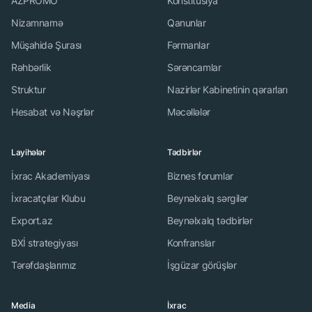
AZPROMO
Konstitusiya
Nizamnamə
Qanunlar
Müşahidə Şurası
Fərmanlar
Rəhbərlik
Sərəncamlar
Struktur
Nazirlər Kabinetinin qərarları
Hesabat və Nəşrlər
Məcəllələr
Layihələr
Tədbirlər
İxrac Akademiyası
Biznes forumlar
İxracatçılar Klubu
Beynəlxalq sərgilər
Export.az
Beynəlxalq tədbirlər
BXİ strategiyası
Konfranslar
Tərəfdaşlarımız
İşgüzar görüşlər
Media
İxrac