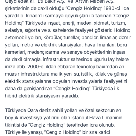
Qeyd edək ki, “Eti Bakır A.Ş.” və “Artvin Maden A.Ş.”
şirkətlərinin də daxil olduğu “Cengiz Holdinq” 1980-ci ildə
yaradılıb. İrihəcmli sərmayə qoyuluşları ilə tanınan “Cengiz
Holdinq” Türkiyədə inşaat, enerji, mədən, xidmət, turizm,
aviasiya, sığorta və s. sahələrdə fəaliyyət göstərir. Holdinq
avtomobil yolları, körpülər, tunellər, bəndlər, limanlar, dəmir
yolları, metro və elektrik stansiyaları, hava limanları, boru
kəmərləri, mədənçıxarma və sənaye obyektlərinin inşası
da daxil olmaqla, infrastruktur sahəsində uğurlu layihələrə
imza atıb. 2000-ci ildən etibarən texnoloji baxımdan ən
müasir infrastruktura malik yeni su, istilik, külək və günəş
elektrik stansiyalarına qoyulan investisiyalarla fəaliyyətini
daha da genişləndirən “Cengiz Holdinq” Türkiyədə ilk
hibrid elektrik stansiyasını yaradıb.
Türkiyədə Qara dəniz sahili yolları və özəl sektorun ən
böyük investisiya yatırımı olan İstanbul Hava Limanının
tikintisi də “Cengiz Holdinq” tərəfindən icra olunub.
Türkiyə ilə yanaşı, “Cengiz Holdinq” bir sıra xarici