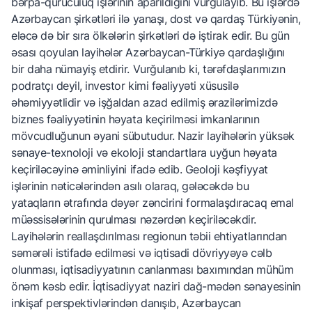
bərpa-quruculuq işlərinin aparıldığını vurğulayıb. Bu işlərdə
Azərbaycan şirkətləri ilə yanaşı, dost və qardaş Türkiyənin,
eləcə də bir sıra ölkələrin şirkətləri də iştirak edir. Bu gün
əsası qoyulan layihələr Azərbaycan-Türkiyə qardaşlığını
bir daha nümayiş etdirir. Vurğulanıb ki, tərəfdaşlarımızın
podratçı deyil, investor kimi fəaliyyəti xüsusilə
əhəmiyyətlidir və işğaldan azad edilmiş ərazilərimizdə
biznes fəaliyyətinin həyata keçirilməsi imkanlarının
mövcudluğunun əyani sübutudur. Nazir layihələrin yüksək
sənaye-texnoloji və ekoloji standartlara uyğun həyata
keçiriləcəyinə əminliyini ifadə edib. Geoloji kəşfiyyat
işlərinin nəticələrindən asılı olaraq, gələcəkdə bu
yataqların ətrafında dəyər zəncirini formalaşdıracaq emal
müəssisələrinin qurulması nəzərdən keçiriləcəkdir.
Layihələrin reallaşdırılması regionun təbii ehtiyatlarından
səmərəli istifadə edilməsi və iqtisadi dövriyyəyə cəlb
olunması, iqtisadiyyatının canlanması baxımından mühüm
önəm kəsb edir. İqtisadiyyat naziri dağ-mədən sənayesinin
inkişaf perspektivlərindən danışıb, Azərbaycan