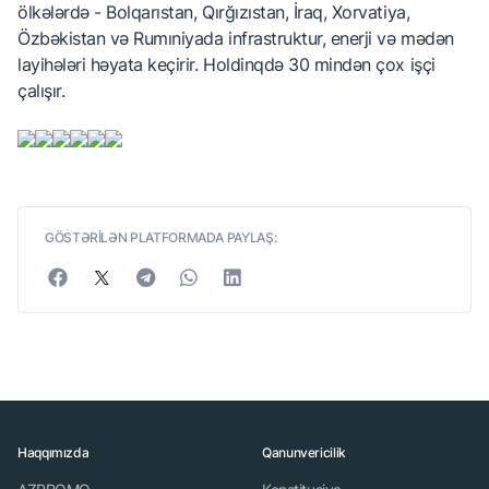
ölkələrdə - Bolqarıstan, Qırğızıstan, İraq, Xorvatiya,
Özbəkistan və Rumıniyada infrastruktur, enerji və mədən
layihələri həyata keçirir. Holdinqdə 30 mindən çox işçi
çalışır.
GÖSTƏRİLƏN PLATFORMADA PAYLAŞ:
Haqqımızda
Qanunvericilik