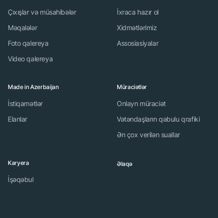
Çıxışlar və müsahibələr
İxraca hazır ol
Məqalələr
Xidmətlərimiz
Foto qalereya
Assosiasiyalar
Video qalereya
Made in Azerbaijan
Müraciətlər
İstiqamətlər
Onlayn müraciət
Elanlar
Vətəndaşların qəbulu qrafiki
Ən çox verilən suallar
Karyera
Əlaqə
İşəqəbul