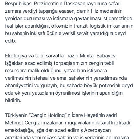
Respublikası Prezidentinin Daskəsən rayonuna səfəri
zamanı verdiyi tapşırığa əsasən, dəmir filiz mədəninin
yenidən qurulması və istismara qaytarılması istiqamətində
fəal işlər aparıldığını, ölkəmizin tranzit-logistik imkanlarının
bu sahənin inkişafı üçün əlverişli şərait yaratdığını qeyd
edib.
Ekologiya və təbii sərvətlər naziri Muxtar Babayev
işğaldan azad edilmiş torpaqlarımızın zəngin təbii
resurslara malik olduğunu, yataqların istismara
verilməsinin istehsal və emal sahələrinin yaradılmasında
əhəmiyyətini vurğulayıb, bu sahədə böyük potensialı qeyd
edərək yeni yataqların öyrənilməsi işlərinin aparıldığını
bildirib.
Türkiyənin “Cengiz Holdinq”in İdarə Heyətinin sədri
Mehmet Cengiz imzalanan müqavilələrin ikitərəfli iqtisadi
əməkdaşlığa, işğaldan azad edilmiş Azərbaycan
ərazilərində yeni müəssisələrin və iş yerlərinin açılmasına