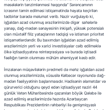
məsələlərin tənzimlənməsi haqqında” Sərəncamının
icrasının təmin edilməsi istiqamətində həyata keçirilən
tədbirlər barədə məlumat verib. Nazir vurğulayıb ki,
işğaldan azad olunmuş ərazilərimizdə digər sahələrlə
yanaşı, dağ-mədən sənayesinin inkişafı, yüksək potensialı
olan müxtəlif filiz yataqlarının tədqiqi və istismarı prioritet
istiqamətlərdəndir. Bu baxımdan işğaldan azad edilmiş
ərazilərimizin yerli və xarici investisiyalar cəlb edilməklə
ölkə iqtisadiyyatına reinteqrasiyası və burada iqtisadi
fəallığın təmin olunması mühüm əhəmiyyət kəsb edir.
İmzalanan müqavilələrin predmeti də məhz işğaldan azad
olunmuş ərazilərimizdə, xüsusilə Kəlbəcər rayonunda dağ-
mədən fəaliyyətinin başlanmasıdır. Hadisənin əlamətdar və
qürurverici olduğunu qeyd edən iqtisadiyyat naziri 44
günlük Vətən Müharibəsində qazanılan böyük Qələbə ilə
azad edilmiş ərazilərimizdə hazırda Azərbaycan
Respublikası Prezidentinin rəhbərliyi ilə genişmiqyaslı