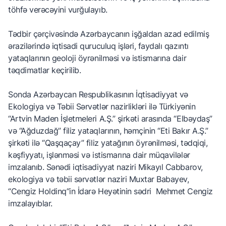
töhfə verəcəyini vurğulayıb.
Tədbir çərçivəsində Azərbaycanın işğaldan azad edilmiş
ərazilərində iqtisadi quruculuq işləri, faydalı qazıntı
yataqlarının geoloji öyrənilməsi və istismarına dair
təqdimatlar keçirilib.
Sonda Azərbaycan Respublikasının İqtisadiyyat və
Ekologiya və Təbii Sərvətlər nazirlikləri ilə Türkiyənin
“Artvin Maden İşletmeleri A.Ş.” şirkəti arasında “Elbəydaş”
və “Ağduzdağ” filiz yataqlarının, həmçinin “Eti Bakır A.Ş.”
şirkəti ilə “Qaşqaçay” filiz yatağının öyrənilməsi, tədqiqi,
kəşfiyyatı, işlənməsi və istismarına dair müqavilələr
imzalanıb. Sənədi iqtisadiyyat naziri Mikayıl Cabbarov,
ekologiya və təbii sərvətlər naziri Muxtar Babayev,
“Cengiz Holdinq”in İdarə Heyətinin sədri Mehmet Cengiz
imzalayıblar.