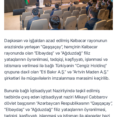
Daşkəsən və işğaldan azad edilmiş Kəlbəcər rayonunun
ərazisində yerləşən “Qaşqaçay”, həmçinin Kəlbəcər
rayonunda olan “Elbəydaş” və “Ağduzdağ” filiz
yataqlarının öyrənilməsi, tədqiqi, kəşfiyyatı, işlənməsi və
istismara verilməsi ilə bağlı Türkiyənin “Cengiz Holdinq”
qrupuna daxil olan “Eti Bakır A.Ş.” və “Artvin Maden A.Ş.”
şirkətləri ilə müqavilələrin imzalanması mərasimi keçirilib.
Bununla bağlı İqtisadiyyat Nazirliyində təşkil edilmiş
tədbirdə çıxış edən iqtisadiyyat naziri Mikayıl Cabbarov
dövlət başçısının “Azərbaycan Respublikasının “Qaşqaçay”,
“Elbəydaş” və “Ağduzdağ” filiz yataqlarının öyrənilməsi,
tədqiqi, kəşfiyyatı, işlənməsi və istismarı ilə əlaqədar bəzi