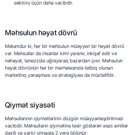
sektoru üçün daha vacibdir.
Məhsulun həyat dövrü
Məlumdur ki, hər bir məhsulun müəyyən bir həyat dövrü
var. Məhsullar da insanlar kimi yaranır, inkişaf edir və
nəhayət, tənəzzülə uğrayaraq bazardan çıxır. Məhsulun
həyat dövrünün hər bir mərhələsində tətbiq olunan
marketinq yanaşması və strategiyası da müxtəlifdir.
Qiymət siyasəti
Məhsullarının qiymətlərinin düzgün müəyyənləşdirilməsi
vacibdir. Məhsulların qiymətinə təsir göstərən əsas amillər
daxili və xarici olmaqla 2 yerə bölünür: