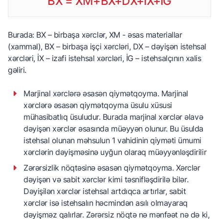
BX = XM+BX+DX+İX+İG
Burada: BX – birbaşa xərclər, XM - əsas materiallar
(xammal), BX – birbaşa işçi xərcləri, DX – dəyişən istehsal
xərcləri, İX – izafi istehsal xərcləri, İG – istehsalçının xalis
gəliri.
Marjinal xərclərə əsasən qiymətqoyma. Marjinal
xərclərə əsasən qiymətqoyma üsulu xüsusi
mühasibatlıq üsuludur. Burada marjinal xərclər əlavə
dəyişən xərclər əsasında müəyyən olunur. Bu üsulda
istehsal olunan məhsulun 1 vahidinin qiyməti ümumi
xərclərin dəyişməsinə uyğun olaraq müəyyənləşdirilir
Zərərsizlik nöqtəsinə əsasən qiymətqoyma. Xərclər
dəyişən və sabit xərclər kimi təsnifləşdirilə bilər.
Dəyişilən xərclər istehsal artdıqca artırlar, sabit
xərclər isə istehsalın həcmindən asılı olmayaraq
dəyişməz qalırlar. Zərərsiz nöqtə nə mənfəət nə də ki,