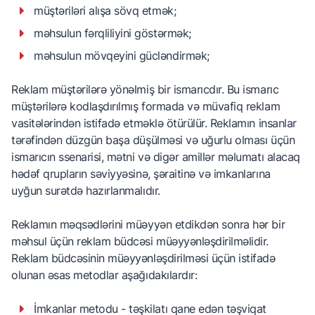
müştəriləri alışa sövq etmək;
məhsulun fərqliliyini göstərmək;
məhsulun mövqeyini gücləndirmək;
Reklam müştərilərə yönəlmiş bir ismarıcdır. Bu ismarıc
müştərilərə kodlaşdırılmış formada və müvafiq reklam
vasitələrindən istifadə etməklə ötürülür. Reklamın insanlar
tərəfindən düzgün başa düşülməsi və uğurlu olması üçün
ismarıcın ssenarisi, mətni və digər amillər məlumatı alacaq
hədəf qrupların səviyyəsinə, şəraitinə və imkanlarına
uyğun surətdə hazırlanmalıdır.
Reklamın məqsədlərini müəyyən etdikdən sonra hər bir
məhsul üçün reklam büdcəsi müəyyənləşdirilməlidir.
Reklam büdcəsinin müəyyənləşdirilməsi üçün istifadə
olunan əsas metodlar aşağıdakılardır:
İmkanlar metodu - təşkilatı qane edən təşviqat