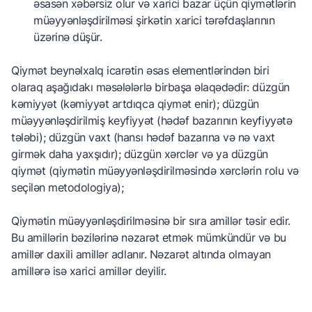
əsasən xəbərsiz olur və xarici bazar üçün qiymətlərin
müəyyənləşdirilməsi şirkətin xarici tərəfdaşlarının
üzərinə düşür.
Qiymət beynəlxalq icarətin əsas elementlərindən biri
olaraq aşağıdakı məsələlərlə birbaşa əlaqədədir: düzgün
kəmiyyət (kəmiyyət artdıqca qiymət enir); düzgün
müəyyənləşdirilmiş keyfiyyət (hədəf bazarının keyfiyyətə
tələbi); düzgün vaxt (hansı hədəf bazarına və nə vaxt
girmək daha yaxşıdır); düzgün xərclər və ya düzgün
qiymət (qiymətin müəyyənləşdirilməsində xərclərin rolu və
seçilən metodologiya);
Qiymətin müəyyənləşdirilməsinə bir sıra amillər təsir edir.
Bu amillərin bəzilərinə nəzarət etmək mümkündür və bu
amillər daxili amillər adlanır. Nəzarət altında olmayan
amillərə isə xarici amillər deyilir.