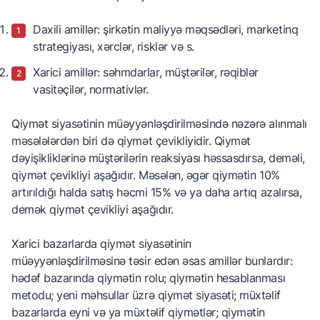
Daxili amillər: şirkətin maliyyə məqsədləri, marketinq
strategiyası, xərclər, risklər və s.
Xarici amillər: səhmdarlar, müştərilər, rəqiblər
vasitəçilər, normativlər.
Qiymət siyasətinin müəyyənləşdirilməsində nəzərə alınmalı
məsələlərdən biri də qiymət çevikliyidir. Qiymət
dəyişikliklərinə müştərilərin reaksiyası həssasdırsa, deməli,
qiymət çevikliyi aşağıdır. Məsələn, əgər qiymətin 10%
artırıldığı halda satış həcmi 15% və ya daha artıq azalırsa,
demək qiymət çevikliyi aşağıdır.
Xarici bazarlarda qiymət siyasətinin
müəyyənləşdirilməsinə təsir edən əsas amillər bunlardır:
hədəf bazarında qiymətin rolu; qiymətin hesablanması
metodu; yeni məhsullar üzrə qiymət siyasəti; müxtəlif
bazarlarda eyni və ya müxtəlif qiymətlər; qiymətin