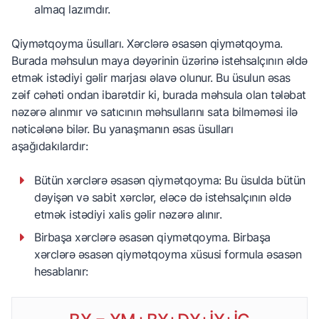
almaq lazımdır.
Qiymətqoyma üsulları. Xərclərə əsasən qiymətqoyma.
Burada məhsulun maya dəyərinin üzərinə istehsalçının əldə
etmək istədiyi gəlir marjası əlavə olunur. Bu üsulun əsas
zəif cəhəti ondan ibarətdir ki, burada məhsula olan tələbat
nəzərə alınmır və satıcının məhsullarını sata bilməməsi ilə
nəticələnə bilər. Bu yanaşmanın əsas üsulları
aşağıdakılardır:
Bütün xərclərə əsasən qiymətqoyma: Bu üsulda bütün
dəyişən və sabit xərclər, eləcə də istehsalçının əldə
etmək istədiyi xalis gəlir nəzərə alınır.
Birbaşa xərclərə əsasən qiymətqoyma. Birbaşa
xərclərə əsasən qiymətqoyma xüsusi formula əsasən
hesablanır: