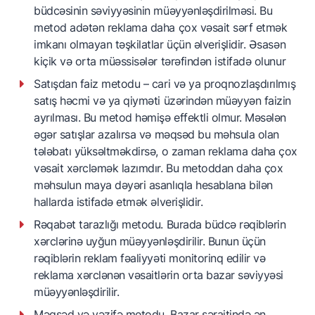
büdcəsinin səviyyəsinin müəyyənləşdirilməsi. Bu
metod adətən reklama daha çox vəsait sərf etmək
imkanı olmayan təşkilatlar üçün əlverişlidir. Əsasən
kiçik və orta müəssisələr tərəfindən istifadə olunur
Satışdan faiz metodu – cari və ya proqnozlaşdırılmış
satış həcmi və ya qiyməti üzərindən müəyyən faizin
ayrılması. Bu metod həmişə effektli olmur. Məsələn
əgər satışlar azalırsa və məqsəd bu məhsula olan
tələbatı yüksəltməkdirsə, o zaman reklama daha çox
vəsait xərcləmək lazımdır. Bu metoddan daha çox
məhsulun maya dəyəri asanlıqla hesablana bilən
hallarda istifadə etmək əlverişlidir.
Rəqabət tarazlığı metodu. Burada büdcə rəqiblərin
xərclərinə uyğun müəyyənləşdirilir. Bunun üçün
rəqiblərin reklam fəaliyyəti monitorinq edilir və
reklama xərclənən vəsaitlərin orta bazar səviyyəsi
müəyyənləşdirilir.
Məqsəd və vəzifə metodu. Bazar şəraitində ən