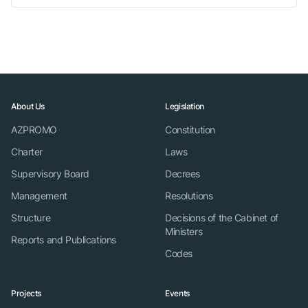
və zövqlərin müxtəlifliyi, texnologiyaların təsiri,
uyğunluğunu müəyyənləşdirməlidir. Məhsulların
qablaşdırma və markalanma ilə bağlı xarici
standartlaşmasının və uyğunlaşdırılmasının səbəbləri
Müxtəlif ölkələrdə satılan malların eyni olmasına
dövlətlərin norma və standartları
bunlardır: xərclərə qənaət; ümumi istehlakçı tələbatı
baxmayaraq, şirkət malların həmin bazara
və zövqlərin müxtəlifliyi, texnologiyaların təsiri,
uyğunluğunu müəyyənləşdirməlidir. Məhsulların
qablaşdırma və markalanma ilə bağlı xarici
standartlaşmasının və uyğunlaşdırılmasının səbəbləri
dövlətlərin norma və standartları
bunlardır: xərclərə qənaət; ümumi istehlakçı tələbatı
About Us
Legislation
və zövqlərin müxtəlifliyi, texnologiyaların təsiri,
qablaşdırma və markalanma ilə bağlı xarici
AZPROMO
Constitution
dövlətlərin norma və standartları
Charter
Laws
Supervisory Board
Decrees
Management
Resolutions
Structure
Decisions of the Cabinet of
Ministers
Reports and Publications
Codes
Projects
Events