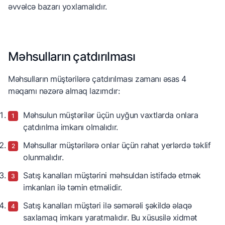
əvvəlcə bazarı yoxlamalıdır.
Məhsulların çatdırılması
Məhsulların müştərilərə çatdırılması zamanı əsas 4
məqamı nəzərə almaq lazımdır:
Məhsulun müştərilər üçün uyğun vaxtlarda onlara
çatdırılma imkanı olmalıdır.
Məhsullar müştərilərə onlar üçün rahat yerlərdə təklif
olunmalıdır.
Satış kanalları müştərini məhsuldan istifadə etmək
imkanları ilə təmin etməlidir.
Satış kanalları müştəri ilə səmərəli şəkildə əlaqə
saxlamaq imkanı yaratmalıdır. Bu xüsusilə xidmət