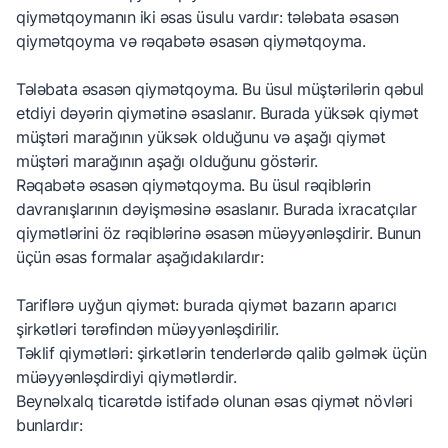
qiymətqoymanın iki əsas üsulu vardır: tələbata əsasən
qiymətqoyma və rəqabətə əsasən qiymətqoyma.
Tələbata əsasən qiymətqoyma. Bu üsul müştərilərin qəbul
etdiyi dəyərin qiymətinə əsaslanır. Burada yüksək qiymət
müştəri marağının yüksək olduğunu və aşağı qiymət
müştəri marağının aşağı olduğunu göstərir.
Rəqabətə əsasən qiymətqoyma. Bu üsul rəqiblərin
davranışlarının dəyişməsinə əsaslanır. Burada ixracatçılar
qiymətlərini öz rəqiblərinə əsasən müəyyənləşdirir. Bunun
üçün əsas formalar aşağıdakılardır:
Tariflərə uyğun qiymət: burada qiymət bazarın aparıcı
şirkətləri tərəfindən müəyyənləşdirilir.
Təklif qiymətləri: şirkətlərin tenderlərdə qalib gəlmək üçün
müəyyənləşdirdiyi qiymətlərdir.
Beynəlxalq ticarətdə istifadə olunan əsas qiymət növləri
bunlardır: