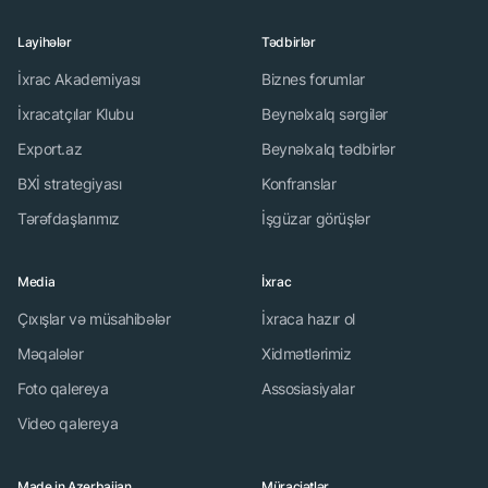
Layihələr
Tədbirlər
İxrac Akademiyası
Biznes forumlar
İxracatçılar Klubu
Beynəlxalq sərgilər
Export.az
Beynəlxalq tədbirlər
BXİ strategiyası
Konfranslar
Tərəfdaşlarımız
İşgüzar görüşlər
Media
İxrac
Çıxışlar və müsahibələr
İxraca hazır ol
Məqalələr
Xidmətlərimiz
Foto qalereya
Assosiasiyalar
Video qalereya
Made in Azerbaijan
Müraciətlər