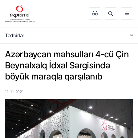
Tədbirlər
Azərbaycan məhsulları 4-cü Çin
Beynəlxalq İdxal Sərgisində
böyük maraqla qarşılanıb
11-11-2021