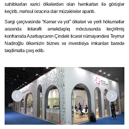
sahibkarları xarici ölkələrdən olan həmkarları ilə görüşlər
keçirib, məhsul ixracına dair müzakirələr aparıb.
Sərgi çərçivəsində “Kəmər və yol” ölkələri və yerli hökumətlər
arasında ikitərəfli əməkdaşlıq mövzusunda keçirilmiş
konfransda Azərbaycanın Çindəki ticarət nümayəndəsi Teymur
Nadiroğlu ölkəmizin biznes və investisiya imkanları barədə
təqdimatla çıxış edib.