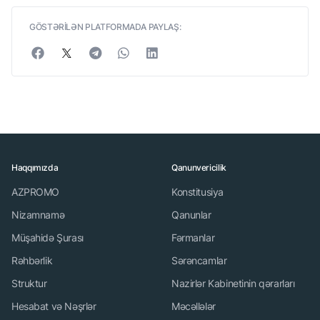
GÖSTƏRİLƏN PLATFORMADA PAYLAŞ:
Haqqımızda
Qanunvericilik
AZPROMO
Konstitusiya
Nizamnamə
Qanunlar
Müşahidə Şurası
Fərmanlar
Rəhbərlik
Sərəncamlar
Struktur
Nazirlər Kabinetinin qərarları
Hesabat və Nəşrlər
Məcəllələr