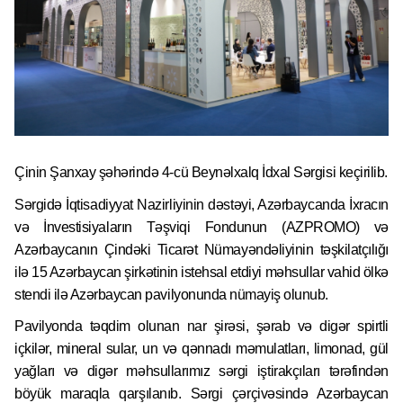
Çinin Şanxay şəhərində 4-cü Beynəlxalq İdxal Sərgisi keçirilib.
Sərgidə İqtisadiyyat Nazirliyinin dəstəyi, Azərbaycanda İxracın
və İnvestisiyaların Təşviqi Fondunun (AZPROMO) və
Azərbaycanın Çindəki Ticarət Nümayəndəliyinin təşkilatçılığı
ilə 15 Azərbaycan şirkətinin istehsal etdiyi məhsullar vahid ölkə
stendi ilə Azərbaycan pavilyonunda nümayiş olunub.
Pavilyonda təqdim olunan nar şirəsi, şərab və digər spirtli
içkilər, mineral sular, un və qənnadı məmulatları, limonad, gül
yağları və digər məhsullarımız sərgi iştirakçıları tərəfindən
böyük maraqla qarşılanıb. Sərgi çərçivəsində Azərbaycan