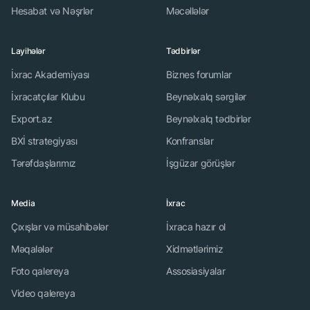
Hesabat və Nəşrlər
Məcəllələr
Layihələr
Tədbirlər
İxrac Akademiyası
Biznes forumlar
İxracatçılar Klubu
Beynəlxalq sərgilər
Export.az
Beynəlxalq tədbirlər
BXİ strategiyası
Konfranslar
Tərəfdaşlarımız
İşgüzar görüşlər
Media
İxrac
Çıxışlar və müsahibələr
İxraca hazır ol
Məqalələr
Xidmətlərimiz
Foto qalereya
Assosiasiyalar
Video qalereya