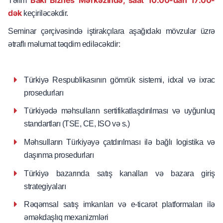
Təlim
dək
keçiriləcəkdir.
Seminar çərçivəsində iştirakçılara aşağıdakı mövzular üzrə
ətraflı məlumat təqdim ediləcəkdir:
Türkiyə Respublikasının gömrük sistemi, idxal və ixrac
prosedurları
Türkiyədə məhsulların sertifikatlaşdırılması və uyğunluq
standartları (TSE, CE, ISO və s.)
Məhsulların Türkiyəyə çatdırılması ilə bağlı logistika və
daşınma prosedurları
Türkiyə bazarında satış kanalları və bazara giriş
strategiyaları
Rəqəmsal satış imkanları və e-ticarət platformaları ilə
əməkdaşlıq mexanizmləri