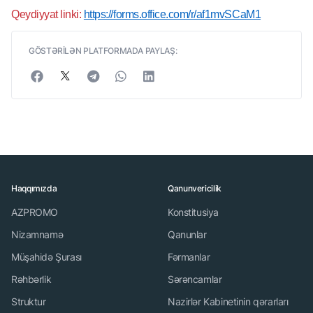
Qeydiyyat linki:
https://forms.office.com/r/af1mvSCaM1
GÖSTƏRİLƏN PLATFORMADA PAYLAŞ:
Haqqımızda
Qanunvericilik
AZPROMO
Konstitusiya
Nizamnamə
Qanunlar
Müşahidə Şurası
Fərmanlar
Rəhbərlik
Sərəncamlar
Struktur
Nazirlər Kabinetinin qərarları