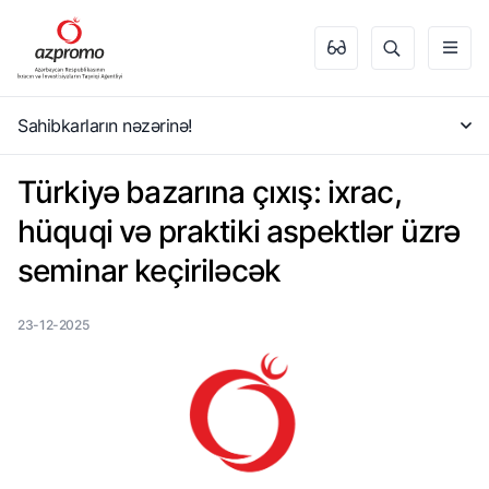
Sahibkarların nəzərinə!
Türkiyə bazarına çıxış: ixrac,
hüquqi və praktiki aspektlər üzrə
seminar keçiriləcək
23-12-2025