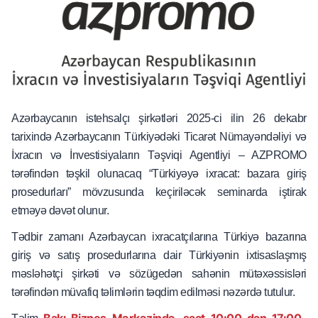
Azərbaycanın istehsalçı şirkətləri 2025-ci ilin 26 dekabr
tarixində Azərbaycanın Türkiyədəki Ticarət Nümayəndəliyi və
İxracın və İnvestisiyaların Təşviqi Agentliyi – AZPROMO
tərəfindən təşkil olunacaq “Türkiyəyə ixracat: bazara giriş
prosedurları” mövzusunda keçiriləcək seminarda iştirak
etməyə dəvət olunur.
Tədbir zamanı Azərbaycan ixracatçılarına Türkiyə bazarına
giriş və satış prosedurlarına dair Türkiyənin ixtisaslaşmış
məsləhətçi şirkəti və sözügedən sahənin mütəxəssisləri
tərəfindən müvafiq təlimlərin təqdim edilməsi nəzərdə tutulur.
Bakı Biznes Mərkəzində, saat 10:00-dan 17:00-