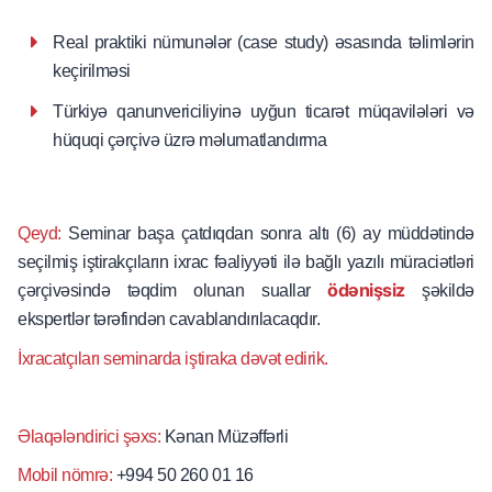
Real praktiki nümunələr (case study) əsasında təlimlərin
keçirilməsi
Türkiyə qanunvericiliyinə uyğun ticarət müqavilələri və
hüquqi çərçivə üzrə məlumatlandırma
Qeyd:
Seminar başa çatdıqdan sonra altı (6) ay müddətində
seçilmiş iştirakçıların ixrac fəaliyyəti ilə bağlı yazılı müraciətləri
ödənişsiz
çərçivəsində təqdim olunan suallar
şəkildə
ekspertlər tərəfindən cavablandırılacaqdır.
İxracatçıları seminarda iştiraka dəvət edirik.
Əlaqələndirici şəxs:
Kənan Müzəffərli
Mobil nömrə:
+994 50 260 01 16