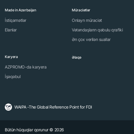
Made in Azerbaijan
Müraciətlər
İstiqamətlər
Onlayn müraciət
Elanlar
Vətəndaşların qəbulu qrafiki
Ən çox verilən suallar
Karyera
Əlaqə
AZPROMO-da karyera
İşəqəbul
WAIPA -The Global Reference Point for FDI
Bütün hüquqlar qorunur © 2026