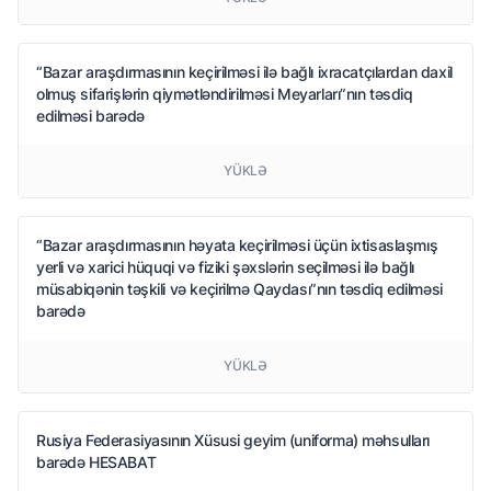
“Bazar araşdırmasının keçirilməsi ilə bağlı ixracatçılardan daxil
olmuş sifarişlərin qiymətləndirilməsi Meyarları”nın təsdiq
edilməsi barədə
YÜKLƏ
“Bazar araşdırmasının həyata keçirilməsi üçün ixtisaslaşmış
yerli və xarici hüquqi və fiziki şəxslərin seçilməsi ilə bağlı
müsabiqənin təşkili və keçirilmə Qaydası”nın təsdiq edilməsi
barədə
YÜKLƏ
Rusiya Federasiyasının Xüsusi geyim (uniforma) məhsulları
barədə HESABAT