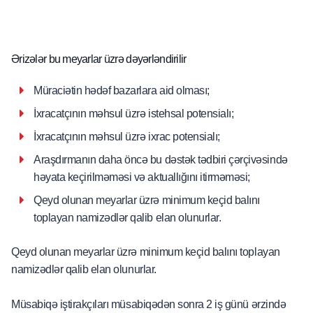
Ərizələr bu meyarlar üzrə dəyərləndirilir
Müraciətin hədəf bazarlara aid olması;
İxracatçının məhsul üzrə istehsal potensialı;
İxracatçının məhsul üzrə ixrac potensialı;
Araşdırmanın daha öncə bu dəstək tədbiri çərçivəsində
həyata keçirilməməsi və aktuallığını itirməməsi;
Qeyd olunan meyarlar üzrə minimum keçid balını
toplayan namizədlər qalib elan olunurlar.
Qeyd olunan meyarlar üzrə minimum keçid balını toplayan
namizədlər qalib elan olunurlar.
Müsabiqə iştirakçıları müsabiqədən sonra 2 iş günü ərzində