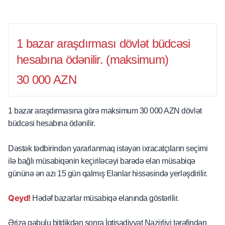
1 bazar araşdırması dövlət büdcəsi
hesabına ödənilir. (maksimum)
30 000 AZN
1 bazar araşdırmasına görə maksimum 30 000 AZN dövlət
büdcəsi hesabına ödənilir.
Dəstək tədbirindən yararlanmaq istəyən ixracatçıların seçimi
ilə bağlı müsabiqənin keçiriləcəyi barədə elan müsabiqə
gününə ən azı 15 gün qalmış Elanlar hissəsində yerləşdirilir.
Qeyd!
Hədəf bazarlar müsabiqə elanında göstərilir.
Ərizə qəbulu bitdikdən sonra İqtisadiyyat Nazirliyi tərəfindən