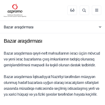
Bazar araşdırması
Bazar araşdırması
Bazar araşdırması qeyri-neft məhsullarının ixracı üçün mövcud
və yeni ixrac bazarlarına çıxış imkanlarının tədqiq olunaraq
genişləndirilməsi məqsədi ilə təşkil olunan dəstək tədbiridir.
Bazar araşdırması İqtisadiyyat Nazirliyi tərəfindən müəyyən
olunmuş hədəf bazarlara uyğun olaraq ixracatçıların sifarişləri
əsasında müsabiqə nəticəsində seçilmiş ixtisaslaşmış yerli və
ya xarici hüquqi və ya fiziki şəxslər tərəfindən həyata keçirilir.