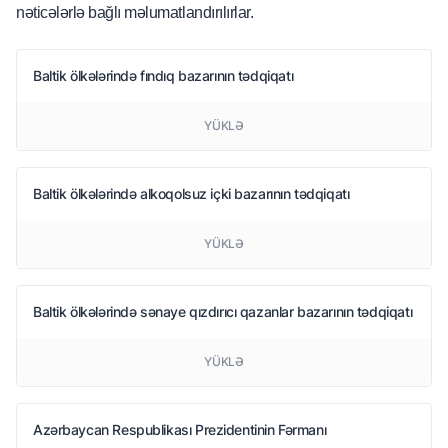
nəticələrlə bağlı məlumatlandırılırlar.
Baltik ölkələrində fındıq bazarının tədqiqatı
YÜKLƏ
Baltik ölkələrində alkoqolsuz içki bazarının tədqiqatı
YÜKLƏ
Baltik ölkələrində sənaye qızdırıcı qazanlar bazarının tədqiqatı
YÜKLƏ
Azərbaycan Respublikası Prezidentinin Fərmanı