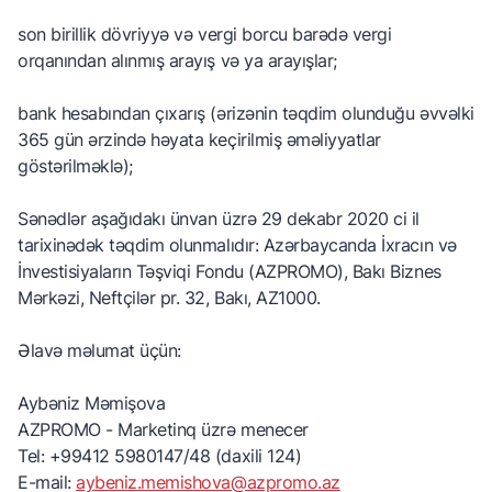
son birillik dövriyyə və vergi borcu barədə vergi
orqanından alınmış arayış və ya arayışlar;
bank hesabından çıxarış (ərizənin təqdim olunduğu əvvəlki
365 gün ərzində həyata keçirilmiş əməliyyatlar
göstərilməklə);
Sənədlər aşağıdakı ünvan üzrə 29 dekabr 2020 ci il
tarixinədək təqdim olunmalıdır: Azərbaycanda İxracın və
İnvestisiyaların Təşviqi Fondu (AZPROMO), Bakı Biznes
Mərkəzi, Neftçilər pr. 32, Bakı, AZ1000.
Əlavə məlumat üçün:
Aybəniz Məmişova
AZPROMO - Marketinq üzrə menecer
Tel: +99412 5980147/48 (daxili 124)
E-mail:
aybeniz.memishova@azpromo.az