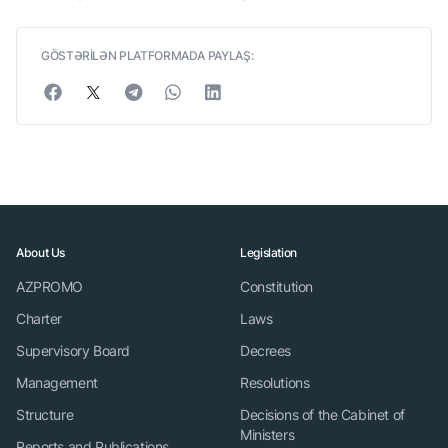
GÖSTƏRİLƏN PLATFORMADA PAYLAŞ:
About Us
Legislation
AZPROMO
Constitution
Charter
Laws
Supervisory Board
Decrees
Management
Resolutions
Structure
Decisions of the Cabinet of
Ministers
Reports and Publications