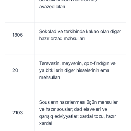
əvəzediciləri
Şokolad və tərkibində kakao olan digər
1806
hazır ərzaq məhsulları
Tərəvəzin, meyvənin, qoz-fındığın və
20
ya bitkilərin digər hissələrinin emal
məhsulları
Sousların hazırlanması üçün məhsullar
və hazır souslar; dad əlavələri və
2103
qarışıq ədviyyatlar; xardal tozu, hazır
xardal