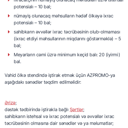
potensialı – 10 bal;
nümayiş olunacaq məhsulların hədəf ölkəyə ixrac
potensialı – 10 bal;
sahibkarın əvvəllər ixrac təcrübəsinin olub-olmaması
(ixrac etdiyi məhsullarının miqdarını göstərməklə) – 5
bal;
Meyarların cəmi üzrə minimum keçid balı: 20 (iyirmi)
bal.
Vahid ölkə stendində iştirak etmək üçün AZPROMO-ya
aşağıdakı sənədlər təqdim edilməlidir:
Ərizə
;
dəstək tədbirində iştirakla bağlı
Şərtlər
;
sahibkarın istehsal və ixrac potensialı və əvvəllər ixrac
təcrübəsinin olmasına dair sənədlər və ya məlumatlar;