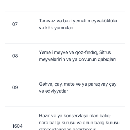
Tərəvəz və bəzi yeməli meyvəköklülər
07
və kök yumruları
Yeməli meyvə və qoz-fındıq; Sitrus
08
meyvələrinin və ya qovunun qabıqları
Qəhvə, çay, mate və ya paraqvay çayı
09
və ədviyyatlar
Hazır və ya konservləşdirilən balıq;
nərə balığı kürüsü və onun balığ kürüsü
1604
dənəciklərindən hazırlanmış