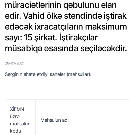
müraciətlərinin qəbulunu elan
edir. Vahid ölkə stendində iştirak
edəcək ixracatçıların maksimum
sayı: 15 şirkət. İştirakçılar
müsabiqə əsasında seçiləcəkdir.
26-01-2021
Sərginin əhatə etdiyi sahələr (məhsullar):
XİFMN
üzrə
Məhsulun adı
məhsulun
kodu