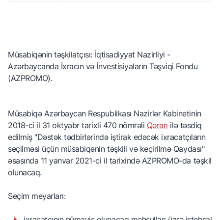
Müsabiqənin təşkilatçısı: İqtisadiyyat Nazirliyi -
Azərbaycanda İxracın və İnvestisiyaların Təşviqi Fondu
(AZPROMO).
Müsabiqə Azərbaycan Respublikası Nazirlər Kabinetinin
2018-ci il 31 oktyabr tarixli 470 nömrəli
Qərarı
ilə təsdiq
edilmiş "Dəstək tədbirlərində iştirak edəcək ixracatçıların
seçilməsi üçün müsabiqənin təşkili və keçirilmə Qaydası"
əsasında 11 yanvar 2021-ci il tarixində AZPROMO-da təşkil
olunacaq.
Seçim meyarları:
ixracatçının nümayiş olunacaq məhsulları üzrə istehsal