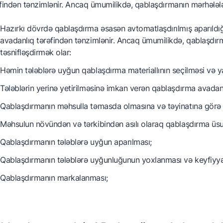
findən tənzimlənir. Ancaq ümumilikdə, qablaşdırmanın mərhələlər
Hazırkı dövrdə qablaşdırma əsasən avtomatlaşdırılmış aparıldığ
avadanlıq tərəfindən tənzimlənir. Ancaq ümumilikdə, qablaşdırm
təsnifləşdirmək olar:
Həmin tələblərə uyğun qablaşdırma materiallının seçilməsi və ya
Tələblərin yerinə yetirilməsinə imkan verən qablaşdırma avadanlı
Qablaşdırmanın məhsulla təmasda olmasına və təyinatına görə
Məhsulun növündən və tərkibindən asılı olaraq qablaşdırma üsu
Qablaşdırmanın tələblərə uyğun aparılması;
Qablaşdırmanın tələblərə uyğunluğunun yoxlanması və keyfiyyə
Qablaşdırmanın markalanması;