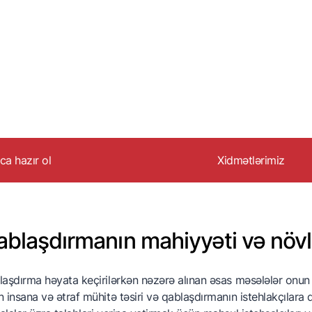
aca hazır ol
Xidmətlərimiz
eynəlxalq marketinq
İnformasiya dəstəy
trategiyası
Hüquqi dəstək
blaşdırmanın mahiyyəti və növlə
eynəlxalq Ticarət
Təşkilati dəstək
aşınma və logistika
Marketinq dəstəyi
aşdırma həyata keçirilərkən nəzərə alınan əsas məsələlər onu
xracda gömrük amili
 insana və ətraf mühitə təsiri və qablaşdırmanın istehlakçılara 
ablaşdırma və