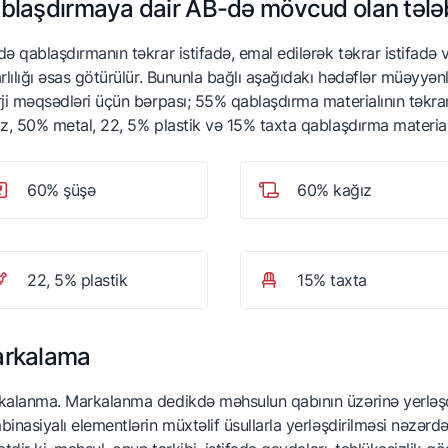
blaşdırmaya dair AB-də mövcud olan tələb
ə qablaşdırmanın təkrar istifadə, emal edilərək təkrar istifadə
rlılığı əsas götürülür. Bununla bağlı aşağıdakı hədəflər müəyyənl
ji məqsədləri üçün bərpası; 55% qablaşdırma materialının təkra
z, 50% metal, 22, 5% plastik və 15% taxta qablaşdırma material
60% şüşə
60% kağız
22, 5% plastik
15% taxta
rkalama
alanma. Markalanma dedikdə məhsulun qabının üzərinə yerləşdiri
inasiyalı elementlərin müxtəlif üsullarla yerləşdirilməsi nəzər