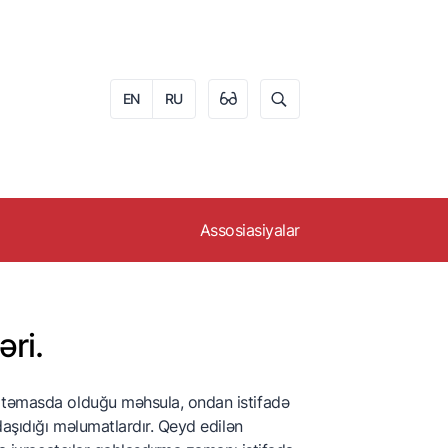
EN
RU
Assosiasiyalar
i
Azərbaycan Arıçılar
Assosiasiyası
ri.
Azərbaycan Fındıq
İstehsalçıları və İxracatçıları
Assosiasiyası
n təmasda olduğu məhsula, ondan istifadə
Azərbaycan Meyvə-
daşıdığı məlumatlardır. Qeyd edilən
Tərəvəz İstehsalçıları və