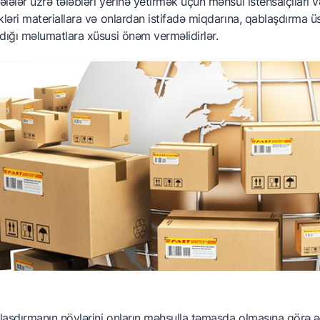
lələr üzrə tələbləri yerinə yetirmək üçün məhsul istehsalçıları 
arkalama
kləri materiallara və onlardan istifadə miqdarına, qablaşdırma 
dığı məlumatlara xüsusi önəm verməlidirlər.
etifikatlaşdırma
arici bazara çıxış
idmətlərimiz
ssosiasiyalar
aşdırmanın növlərini onların məhsulla təmasda olmasına görə əs