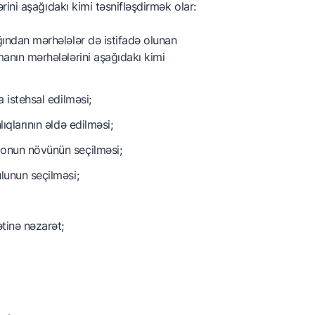
ini aşağıdakı kimi təsnifləşdirmək olar:
ından mərhələlər də istifadə olunan
anın mərhələlərini aşağıdakı kimi
 istehsal edilməsi;
qlarının əldə edilməsi;
 onun növünün seçilməsi;
lunun seçilməsi;
tinə nəzarət;