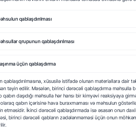
əhsulun qablaşdırılması
əhsulun son istehlakçıya çatdırılması üçün qablaşdırılması. Buna 
əhsullar qrupunun qablaşdırılması
ə məhsulla birbaşa təmasda olur (məsələn, çay paketi).
əhsulun son istehlakçıya çatdırılması üçün qablaşdırılması. Buna 
aşınma üçün qablaşdırma
ə məhsulla birbaşa təmasda olur (məsələn, çay paketi).
n qablaşdırılmasına, xüsusilə istifadə olunan materiallara dair 
əhsulun son istehlakçıya çatdırılması üçün qablaşdırılması. Buna 
ən təyin edilir. Məsələn, birinci dərəcəli qablaşdırma məhsull
ə məhsulla birbaşa təmasda olur (məsələn, çay paketi).
b qabın daşıdığı məhsulla hər hansı bir kimyəvi reaksiyaya gir
ı olaraq qabın içərisinə hava buraxmaması və məhsulun göstəril
n etməsidir. İkinci dərəcəli qablaşdırmada isə əsasən onun daxi
əsi, birinci dərəcəli qabların zədələnməməsi üçün onun möhkəmli
ilir.