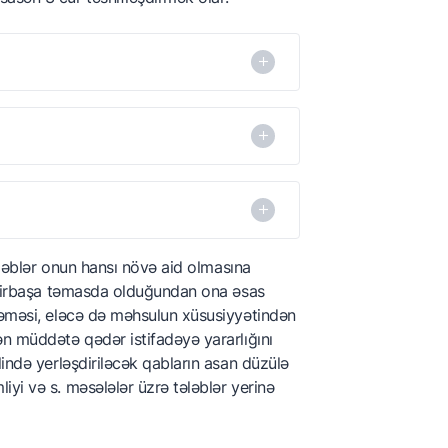
birinci dərəcəli qablaşdırma da deyilir
birinci dərəcəli qablaşdırma da deyilir
tələblər onun hansı növə aid olmasına
birinci dərəcəli qablaşdırma da deyilir
a birbaşa təmasda olduğundan ona əsas
məməsi, eləcə də məhsulun xüsusiyyətindən
ən müddətə qədər istifadəyə yararlığını
lində yerləşdiriləcək qabların asan düzülə
yi və s. məsələlər üzrə tələblər yerinə