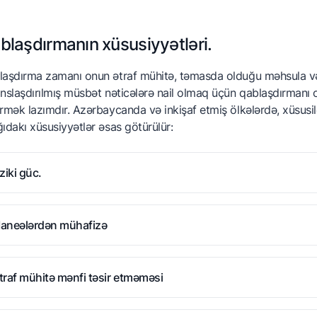
blaşdırmanın xüsusiyyətləri.
aşdırma zamanı onun ətraf mühitə, təmasda olduğu məhsula və is
nslaşdırılmış müsbət nəticələrə nail olmaq üçün qablaşdırmanı
rmək lazımdır. Azərbaycanda və inkişaf etmiş ölkələrdə, xüsusi
ıdakı xüsusiyyətlər əsas götürülür:
iziki güc.
əhsulun son istehlakçıya çatdırılması üçün qablaşdırılması. Buna 
aneələrdən mühafizə
ə məhsulla birbaşa təmasda olur (məsələn, çay paketi).
əhsulun son istehlakçıya çatdırılması üçün qablaşdırılması. Buna 
traf mühitə mənfi təsir etməməsi
ə məhsulla birbaşa təmasda olur (məsələn, çay paketi).