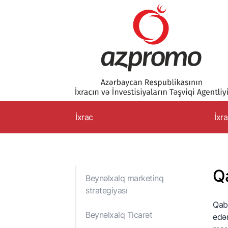
İxrac
İxr
B
s
Qa
B
Beynəlxalq marketinq
D
strategiyası
Qabl
İ
Beynəlxalq Ticarət
edən
Q