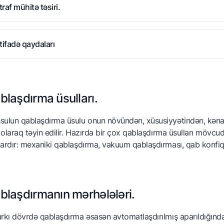
traf mühitə təsiri.
ə məhsulla birbaşa təmasda olur (məsələn, çay paketi).
əhsulun son istehlakçıya çatdırılması üçün qablaşdırılması. Buna 
stifadə qaydaları
ə məhsulla birbaşa təmasda olur (məsələn, çay paketi).
əhsulun son istehlakçıya çatdırılması üçün qablaşdırılması. Buna 
ə məhsulla birbaşa təmasda olur (məsələn, çay paketi).
blaşdırma üsulları.
ulun qablaşdırma üsulu onun növündən, xüsusiyyətindən, kənar 
ı olaraq təyin edilir. Hazırda bir çox qablaşdırma üsulları mövcud
ardır: mexaniki qablaşdırma, vakuum qablaşdırması, qab konfiq
blaşdırmanın mərhələləri.
rkı dövrdə qablaşdırma əsasən avtomatlaşdırılmış aparıldığında