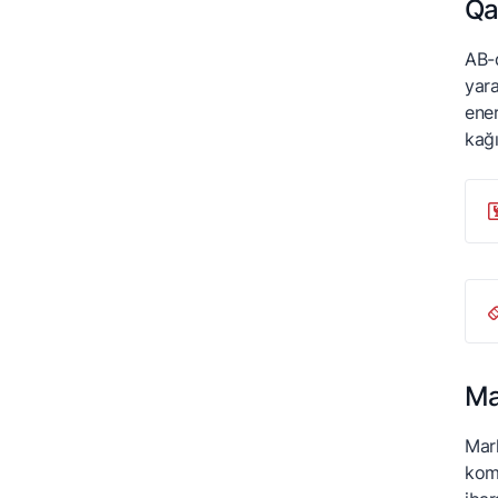
Qa
AB-d
yara
ener
kağı
Ma
Mark
komb