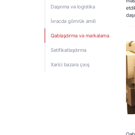
məsə
m
Daşınma və logistika
etdi
daşı
S
İxracda gömrük amili
X
Qablaşdırma və markalama
X
A
Setifikatlaşdırma
Xarici bazara çıxış
Qabl