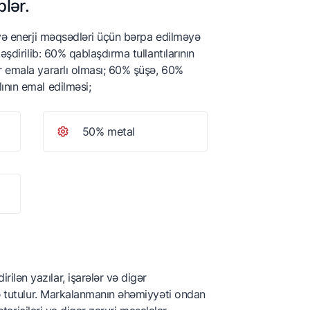
lər.
 və enerji məqsədləri üçün bərpa edilməyə
əşdirilib: 60% qablaşdırma tullantılarının
r emala yararlı olması; 60% şüşə, 60%
ının emal edilməsi;
50% metal
lən yazılar, işarələr və digər
də tutulur. Markalanmanın əhəmiyyəti ondan