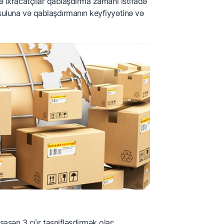
və ixracatçılar qablaşdırma zamanı istifadə
İxracatçıları Assosiasiyası
üsuluna və qablaşdırmanın keyfiyyətinə və
Azərbaycan Nar
İstehsalçıları və İxracatçıları
Assosiasiyası
asən 3 cür təsnifləşdirmək olar: