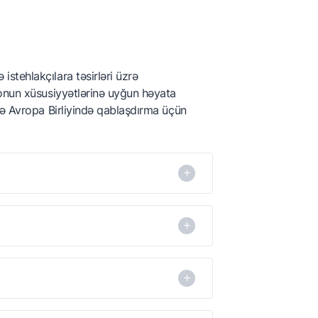
tehlakçılara təsirləri üzrə
 onun xüsusiyyətlərinə uyğun həyata
lə Avropa Birliyində qablaşdırma üçün
birinci dərəcəli qablaşdırma da deyilir
birinci dərəcəli qablaşdırma da deyilir