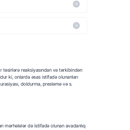
birinci dərəcəli qablaşdırma da deyilir
birinci dərəcəli qablaşdırma da deyilir
təsirlərə reaksiyasından və tərkibindən
dur ki, onlarda əsas istifadə olunanları
urasiyası, doldurma, presləmə və s.
n mərhələlər də istifadə olunan avadanlıq